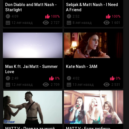
Don Diablo and Matt Nash -
Sebjak & Matt Nash - I Need
Starlight
A Friend
4:09
100%
2:52
100%
12 лет назад
2 727
8 лет назад
1 601
Max K ft. Jai Matt - Summer
Kate Nash - 3AM
Love
2:49
0%
4:02
0%
12 лет назад
2 709
13 лет назад
2 531
MATT.V - Правда за мной
MATT.V - Если любишь