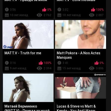
3:56
0%
3:02
100%
10 лет назад
2 762
10 лет назад
2 887
MATT.V - Truth for me
Matt Pokora - A Nos Actes
Manques
3:16
100%
3:41
0%
9 лет назад
2 394
15 лет назад
3 806
Матвей Вермиенко
Lucas & Steve vs Matt &
(MATT.V) - Правда за мной
Kendo - You And I Know