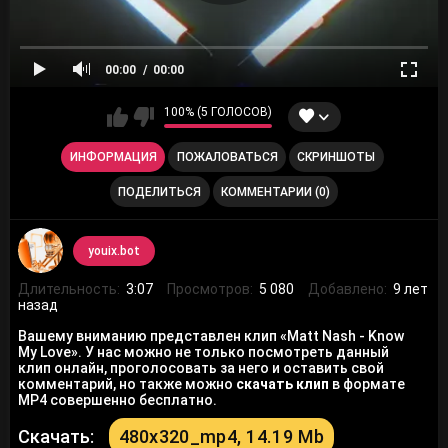
00:00
00:00
100% (5 ГОЛОСОВ)
ИНФОРМАЦИЯ
ПОЖАЛОВАТЬСЯ
СКРИНШОТЫ
ПОДЕЛИТЬСЯ
КОММЕНТАРИИ (0)
youix.bot
Длительность:
3:07
Просмотров:
5 080
Добавлено:
9 лет
назад
Вашему вниманию представлен клип «Matt Nash - Know
My Love». У нас можно не только посмотреть данный
клип онлайн, проголосовать за него и оставить свой
комментарий, но также можно
скачать клип
в формате
MP4 совершенно бесплатно.
Скачать:
480x320_mp4, 14.19 Mb