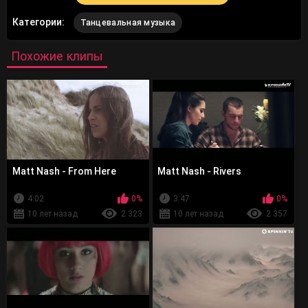
Категории:
Танцевальная музыка
Похожие клипы
Matt Nash - From Here
Matt Nash - Rivers
4:02
0%
3:47
0%
10 лет назад
2 323
10 лет назад
2 357