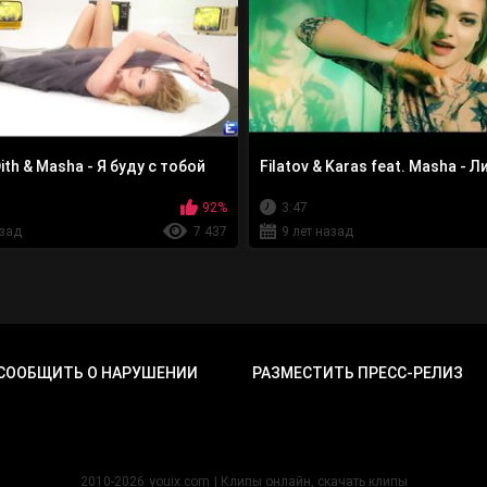
ith & Masha - Я буду с тобой
Filatov & Karas feat. Masha - 
92%
3:47
азад
7 437
9 лет назад
СООБЩИТЬ О НАРУШЕНИИ
РАЗМЕСТИТЬ ПРЕСС-РЕЛИЗ
2010-2026
youix.com
| Клипы онлайн, cкачать клипы