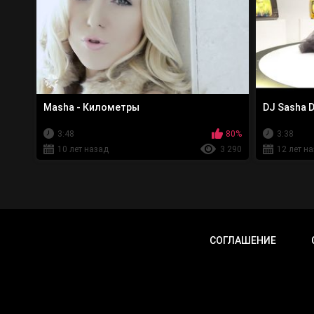
Masha - Километры
DJ Sasha D
3:48
80%
3:38
10 лет назад
3 290
12 лет н
СОГЛАШЕНИЕ