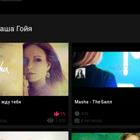
аша Гойя
е жду тебя
Masha - The Билл
0%
4:02
азад
3 020
8 лет назад