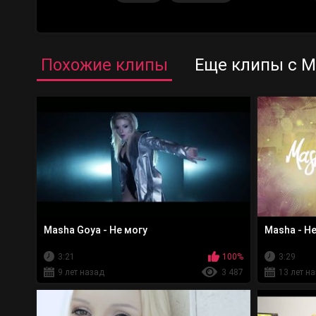
Похожие клипы
Еще клипы с М
Masha Goya - Не могу
Masha - Н
3:21
100%
3:29
9 лет назад
3 487
13 лет н