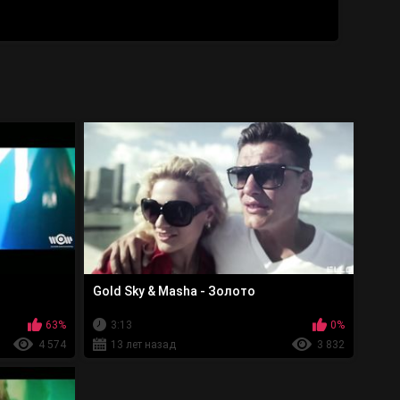
Gold Sky & Masha - Золото
63%
3:13
0%
4 574
13 лет назад
3 832