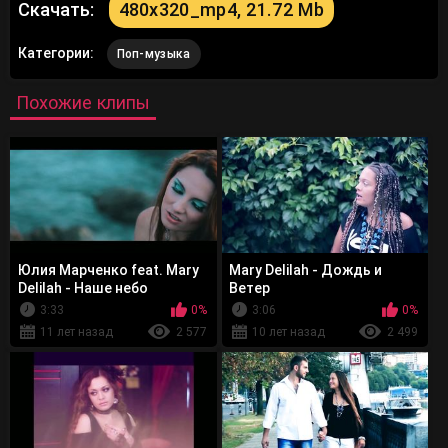
Скачать:
480x320_mp4, 21.72 Mb
Категории:
Поп-музыка
Похожие клипы
Юлия Марченко feat. Mary
Mary Delilah - Дождь и
Delilah - Наше небо
Ветер
3:33
0%
3:06
0%
11 лет назад
2 577
10 лет назад
2 499