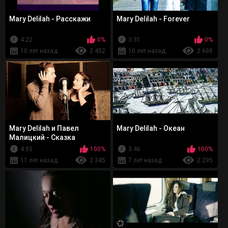
Mary Delilah - Расскажи
Mary Delilah - Forever
4:22
0%
3:31
0%
10 лет назад
2 452
10 лет назад
2 688
Mary Delilah и Павел
Mary Delilah - Океан
Малицкий - Сказка
4:55
100%
3:46
100%
11 лет назад
2 345
7 лет назад
2 295