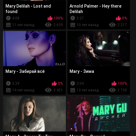
Mary Delilah - Lost and
Arnold Palmer - Hey there
found
Delilah
4:08
100%
3:27
0%
11 лет назад
2 639
10 лет назад
2 217
Mary - Забирай всё
Mary - Зима
3:29
0%
3:04
100%
14 лет назад
3 421
13 лет назад
2 730