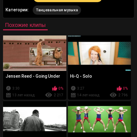
Категории:
Танцевальная музыка
Похожие клипы
Jensen Reed - Going Under
Hi-Q - Solo
3:30
0%
3:27
0%
13 лет назад
2 217
14 лет назад
2 796