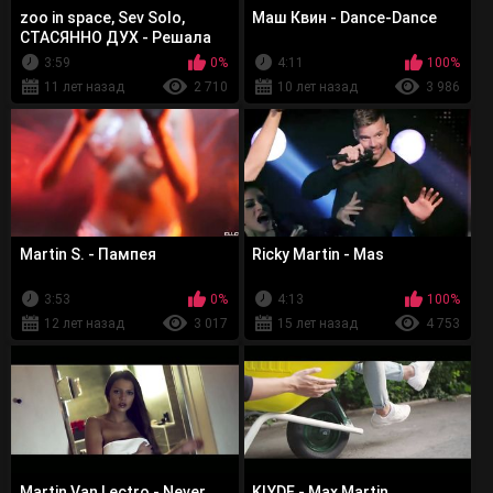
zoo in space, Sev Solo,
Маш Квин - Dance-Dance
СТАСЯННО ДУХ - Решала
3:59
0%
4:11
100%
11 лет назад
2 710
10 лет назад
3 986
Martin S. - Пампея
Ricky Martin - Mas
3:53
0%
4:13
100%
12 лет назад
3 017
15 лет назад
4 753
Martin Van Lectro - Never
KLYDE - Max Martin