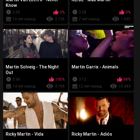
Know
2:59
0%
3:28
0%
10 лет назад
2 736
7 лет назад
1 547
Martin Solveig - The Night
Martin Garrix - Animals
Out
3:36
100%
3:12
88%
14 лет назад
3 706
12 лет назад
15 083
Ricky Martin - Vida
Ricky Martin - Adiós