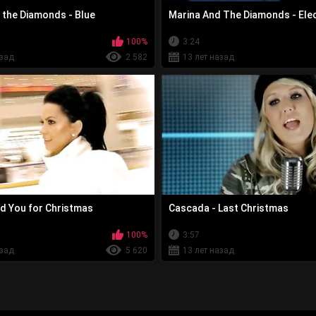
 the Diamonds - Blue
Marina And The Diamonds - Ele
100%
3:24
азад
2 582
13 лет назад
ed You for Christmas
Cascada - Last Christmas
100%
3:57
азад
5 620
13 лет назад