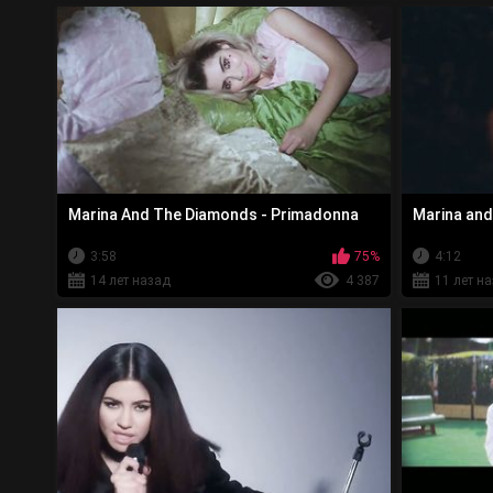
Marina And The Diamonds - Primadonna
Marina and
3:58
75%
4:12
14 лет назад
4 387
11 лет н