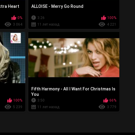
ctra Heart
ALLOISE - Merry Go Round
0%
3:26
100%
3 064
11 лет назад
4 221
Fifth Harmony - All I Want For Christmas Is
You
100%
3:50
66%
5 239
11 лет назад
3 779