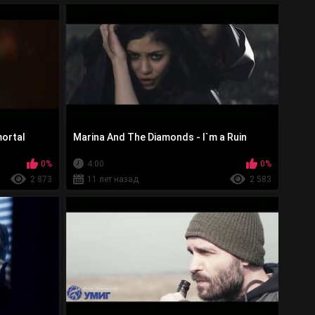
ortal
Marina And The Diamonds - I`m a Ruin
0%
4:00
0%
2 873
11 лет назад
2 583