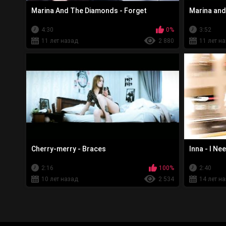
Marina And The Diamonds - Forget
Marina and
4:30
0%
3:52
11 лет назад
2 880
11 лет н
Cherry-merry - Braces
Inna - I Ne
2:16
100%
2:40
10 лет назад
2 534
14 лет н