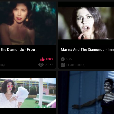
 the Diamonds - Froot
Marina And The Diamonds - Imm
100%
5:25
азад
2 962
11 лет назад