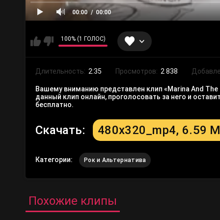
00:00
00:00
100% (1 ГОЛОС)
Длительность:
2:35
Просмотров:
2 838
Добавле
Вашему вниманию представлен клип «Marina And The Di
данный клип онлайн, проголосовать за него и остав
бесплатно.
Скачать:
480x320_mp4, 6.59 
Категории:
Рок и Альтернатива
Похожие клипы