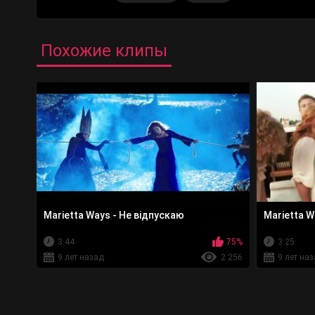
Похожие клипы
Marietta Ways - Не відпускаю
Marietta W
3:44
75%
3:25
9 лет назад
2 256
9 лет на