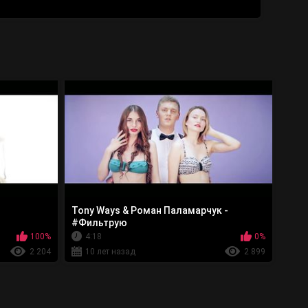
Tony Ways & Роман Паламарчук -
#Фильтрую
100%
4:18
0%
2 204
10 лет назад
2 899