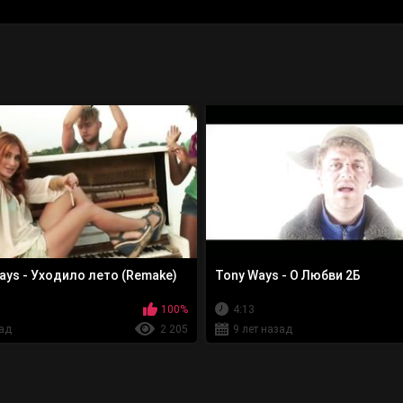
ays - Уходило лето (Remake)
Tony Ways - О Любви 2Б
100%
4:13
зад
2 205
9 лет назад