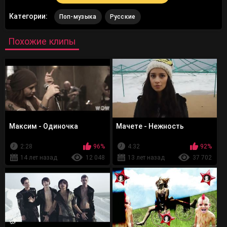
Категории:
Поп-музыка
Русские
Похожие клипы
Максим - Одиночка
Мачете - Нежность
2:28
96%
4:32
92%
14 лет назад
12 048
13 лет назад
37 702