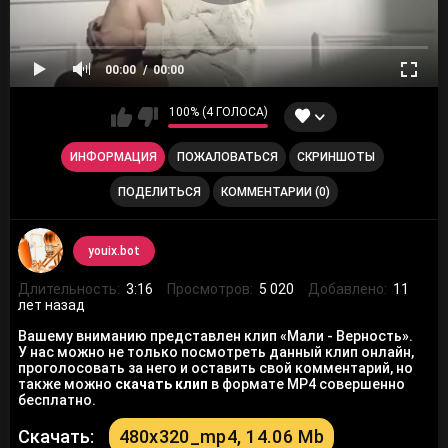
00:00
00:00
100% (4 ГОЛОСА)
ИНФОРМАЦИЯ
ПОЖАЛОВАТЬСЯ
СКРИНШОТЫ
ПОДЕЛИТЬСЯ
КОММЕНТАРИИ (0)
youix.bot
Длительность:
3:16
Просмотров:
5 020
Добавлено:
11
лет назад
Вашему вниманию представлен клип «Мали - Верность».
У нас можно не только посмотреть данный клип онлайн,
проголосовать за него и оставить свой комментарий, но
также можно
скачать клип
в формате MP4 совершенно
бесплатно.
Скачать:
480x320_mp4, 14.06 Mb