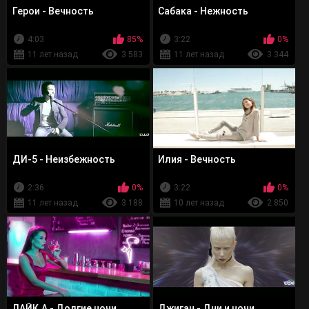
Герои - Вечность
Сабака - Нежность
4:03
85%
3:22
0%
11 лет назад
3 583
11 лет назад
3 344
ДИ-5 - Неизбежность
Илия - Вечность
2:36
0%
3:22
0%
11 лет назад
3 188
10 лет назад
2 850
ЛАЙК.А - Долгие ночи
Джиган - Дни и ночи