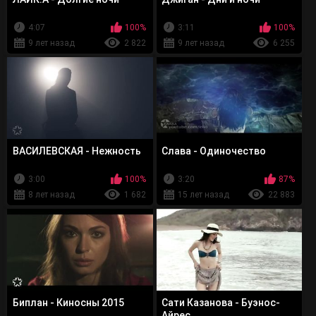
4:07
100%
3:11
100%
9 лет назад
2 822
9 лет назад
6 255
ВАСИЛЕВСКАЯ - Нежность
Слава - Одиночество
3:00
100%
3:20
87%
8 лет назад
1 682
15 лет назад
22 883
Биплан - Киносны 2015
Сати Казанова - Буэнос-
Айрес