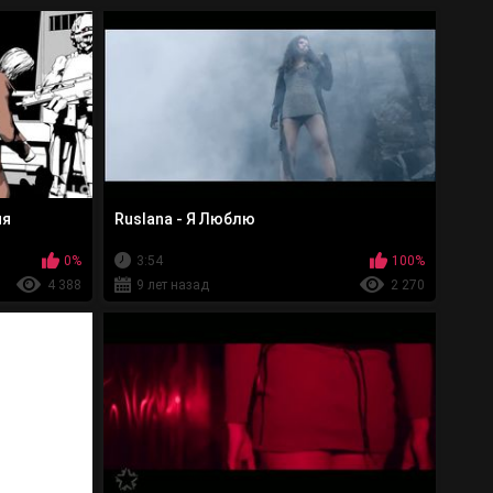
ня
Ruslana - Я Люблю
0%
3:54
100%
4 388
9 лет назад
2 270