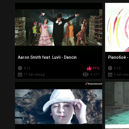
Aaron Smith feat. Luvli - Dancin
Pianoбой -
4:12
91%
4:16
11 лет назад
9 377
9 лет на