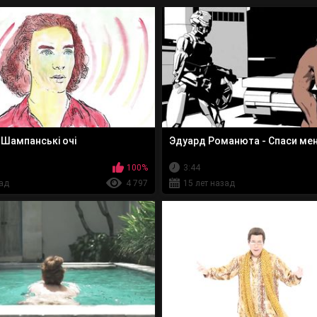
 Шампанські очі
Эдуард Романюта - Спаси ме
100%
3:44
зад
4 797
15 лет назад