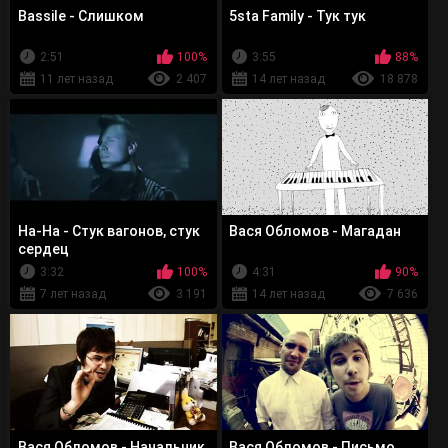
Bassile - Слишком
5sta Family - Тук тук
2:51
100%
3:55
88%
11 лет назад
2 407
14 лет назад
18 878
На-На - Стук вагонов, стук
Вася Обломов - Магадан
сердец
3:32
100%
4:31
90%
7 лет назад
3 191
14 лет назад
7 636
Вася Обломов - Начальник
Вася Обломов - Письмо