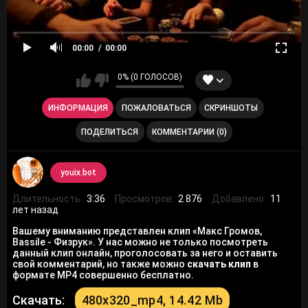
00:00
00:00
0% (0 ГОЛОСОВ)
ИНФОРМАЦИЯ
ПОЖАЛОВАТЬСЯ
СКРИНШОТЫ
ПОДЕЛИТЬСЯ
КОММЕНТАРИИ (0)
youix.bot
Длительность:
3:36
Просмотров:
2 876
Добавлено:
11
лет назад
Вашему вниманию представлен клип «Макс Громов,
Bassile - Физрук». У нас можно не только посмотреть
данный клип онлайн, проголосовать за него и оставить
свой комментарий, но также можно
скачать клип
в
формате MP4 совершенно бесплатно.
Скачать:
480x320_mp4, 14.42 Mb