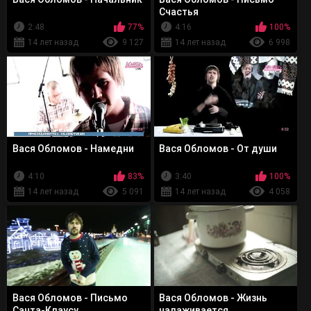
Счастья
2:48
77%
4:16
100%
14 лет назад
9 127
14 лет назад
6 998
Вася Обломов - Намедни
Вася Обломов - От души
4:10
83%
3:40
100%
14 лет назад
5 091
14 лет назад
4 058
Вася Обломов - Письмо
Вася Обломов - Жизнь
Санта-Клаусу
налаживается