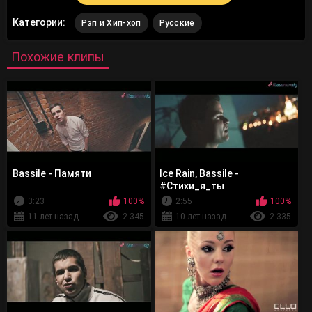
Категории:
Рэп и Хип-хоп
Русские
Похожие клипы
Bassile - Памяти
Ice Rain, Bassile -
#Стихи_я_ты
3:23
100%
2:55
100%
11 лет назад
2 345
10 лет назад
2 335