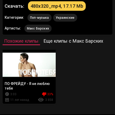
Скачать:
480x320_mp4, 17.17 Mb
Категории:
Поп-музыка
Украинские
Артисты:
Макс Барских
Похожие клипы
Еще клипы с Макс Барских
ПО ФРЕЙДУ - Я не люблю
тебя
3:03
33%
11 лет назад
3 858