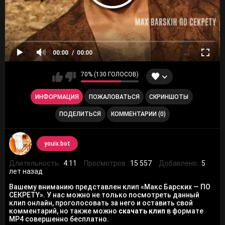
00:00
00:00
70% (130 ГОЛОСОВ)
ИНФОРМАЦИЯ
ПОЖАЛОВАТЬСЯ
СКРИНШОТЫ
ПОДЕЛИТЬСЯ
КОММЕНТАРИИ (0)
youix.bot
Длительность:
4:11
Просмотров:
15 557
Добавлено:
5
лет назад
Вашему вниманию представлен клип «Макс Барских — ПО
СЕКРЕТY». У нас можно не только посмотреть данный
клип онлайн, проголосовать за него и оставить свой
комментарий, но также можно
скачать клип
в формате
MP4 совершенно бесплатно.