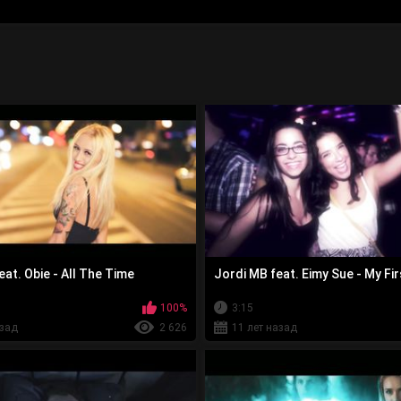
eat. Obie - All The Time
Jordi MB feat. Eimy Sue - My Fi
100%
3:15
азад
2 626
11 лет назад