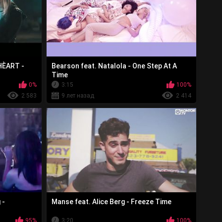
HÈART -
Bearson feat. Natalola - One Step At A
Time
0%
3:15
100%
2 583
9 лет назад
2 414
 -
Manse feat. Alice Berg - Freeze Time
95%
3:20
100%