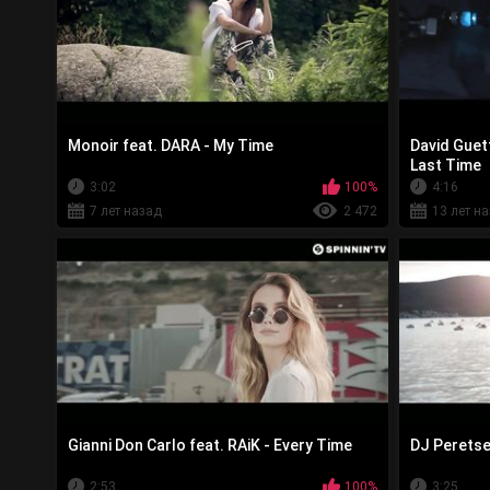
Monoir feat. DARA - My Time
David Guet
Last Time
3:02
100%
4:16
7 лет назад
2 472
13 лет н
Gianni Don Carlo feat. RAiK - Every Time
DJ Peretse 
2:53
100%
3:25