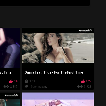
rst Time
Omnia feat. Tilde - For The First Time
0%
3:03
80%
2 387
10 лет назад
3 921