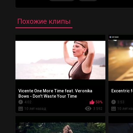
Похожие клипы
Vicente One More Time feat. Veronika
Excentric f
Bows - Don't Waste Your Time
4:02
50%
3:53
10 лет назад
3 592
10 лет н