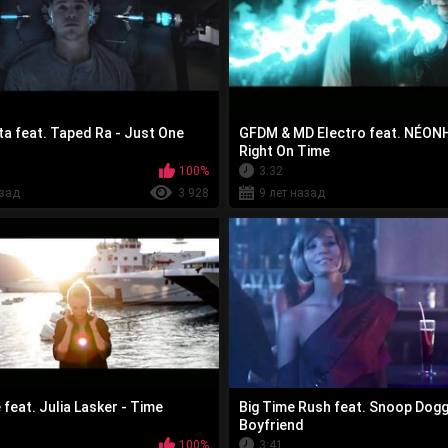
ta feat. Taped Ra - Just One
GFDM & MD Electro feat. NÉON
Right On Time
100%
3:32
азад
3 928
9 лет назад
feat. Julia Lasker - Time
Big Time Rush feat. Snoop Dogg
Boyfriend
100%
3:41