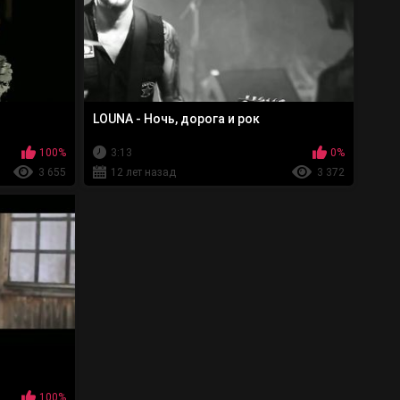
LOUNA - Ночь, дорога и рок
100%
3:13
0%
3 655
12 лет назад
3 372
100%