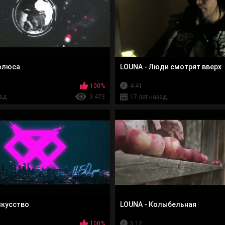
олюса
LOUNA - Люди смотрят вверх
100%
4:41
зад
3 473
17 лет назад
скусство
LOUNA - Колыбельная
100%
5:12