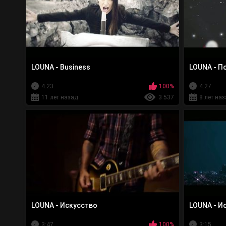
LOUNA - Business
LOUNA - П
4:23
100%
4:27
11 лет назад
3 537
8 лет на
LOUNA - Искусство
LOUNA - И
3:47
100%
3:15