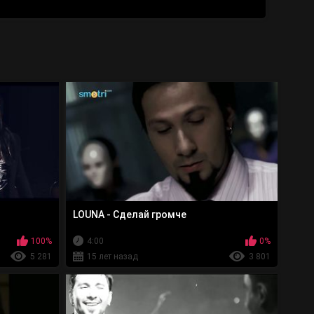
LOUNA - Сделай громче
100%
4:00
0%
5 281
15 лет назад
3 801