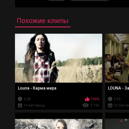
Похожие клипы
Louna - Карма мира
LOUNA - З
3:28
100%
3:30
14 лет назад
5 796
16 лет н