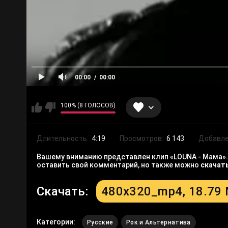
00:00
00:00
100% (8 ГОЛОСОВ)
Длительность:
4:19
Просмотров:
6 143
Добавле
Вашему вниманию представлен клип «LOUNA - Мама». 
оставить свой комментарий, но также можно
скачат
Скачать:
480x320_mp4, 18.79
Категории:
Русские
Рок и Альтернатива