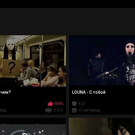
ачем?
LOUNA - С тобой
100%
4:27
азад
3 310
13 лет назад