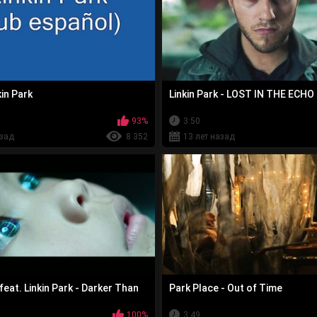
in Park
Linkin Park - LOST IN THE ECHO
93%
3:50
азад
8 352
13 лет назад
feat. Linkin Park - Darker Than
Park Place - Out of Time
100%
3:49