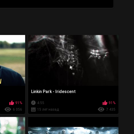
Linkin Park - Iridescent
91%
4:55
91%
6 056
15 лет назад
7 435