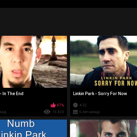
 - In The End
Linkin Park - Sorry For Now
67%
4:32
азад
15 823
5 лет назад