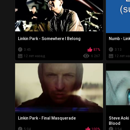
Linkin Park - Somewhere I Belong
Numb - Link
3:45
87%
3:13
12 лет назад
6 267
12 лет н
Linkin Park - Final Masquerade
Steve Aoki 
Blood
5:04
100%
3:54