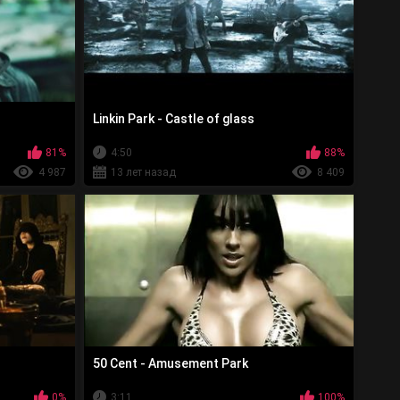
Linkin Park - Castle of glass
81%
4:50
88%
4 987
13 лет назад
8 409
50 Cent - Amusement Park
0%
3:11
100%