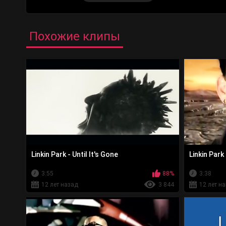
Похожие клипы
Linkin Park - Until It's Gone
Linkin Park
3:55
88%
3:38
12 лет назад
3 844
12 лет н