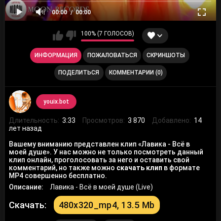
00:00
00:00
100% (7 ГОЛОСОВ)
ИНФОРМАЦИЯ
ПОЖАЛОВАТЬСЯ
СКРИНШОТЫ
ПОДЕЛИТЬСЯ
КОММЕНТАРИИ (0)
youix.bot
Длительность:
3:33
Просмотров:
3 870
Добавлено:
14
лет назад
Вашему вниманию представлен клип «Лавика - Всё в
моей душе». У нас можно не только посмотреть данный
клип онлайн, проголосовать за него и оставить свой
комментарий, но также можно
скачать клип
в формате
MP4 совершенно бесплатно.
Описание:
Лавика - Всё в моей душе (Live)
Скачать:
480x320_mp4, 13.5 Mb