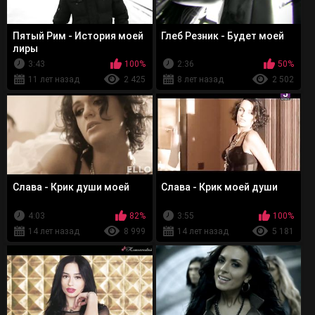
Пятый Рим - История моей
Глеб Резник - Будет моей
лиры
3:43
100%
2:36
50%
11 лет назад
2 425
8 лет назад
2 502
Слава - Крик души моей
Слава - Крик моей души
4:03
82%
3:55
100%
14 лет назад
8 999
14 лет назад
5 181