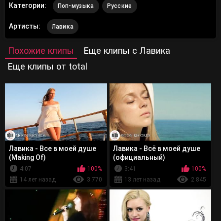
Категории:
Поп-музыка
Русские
Артисты:
Лавика
Похожие клипы
Еще клипы с Лавика
Еще клипы от total
Лавика - Все в моей душе
Лавика - Всё в моей душе
(Making Of)
(официальный)
4:07
100%
3:41
100%
14 лет назад
3 770
13 лет назад
2 845