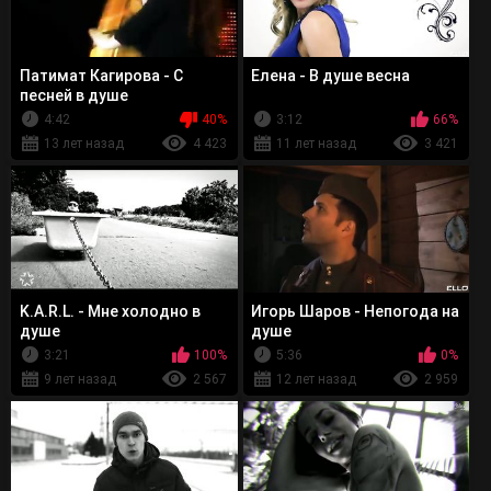
Патимат Кагирова - С
Елена - В душе весна
песней в душе
4:42
40%
3:12
66%
13 лет назад
4 423
11 лет назад
3 421
K.A.R.L. - Мне холодно в
Игорь Шаров - Непогода на
душе
душе
3:21
100%
5:36
0%
9 лет назад
2 567
12 лет назад
2 959