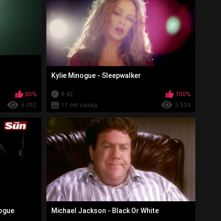
Kylie Minogue - Sleepwalker
80%
8:42
100%
6 092
11 лет назад
3 534
nogue
Michael Jackson - Black Or White