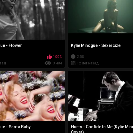
ue - Flower
Kylie Minogue - Sexercize
100%
2:58
азад
3 484
12 лет назад
gue - Santa Baby
Hurts - Confide In Me (Kylie Mi
Cover)