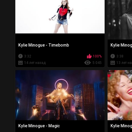
Kylie Minogue - Timebomb
Kylie Minog
3:32
100%
3:38
14 лет назад
5 045
13 лет н
Kylie Minogue - Magic
Kylie Mino