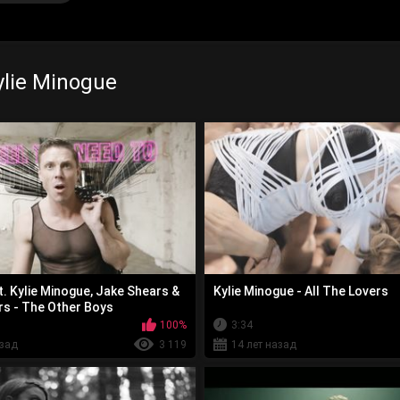
lie Minogue
. Kylie Minogue, Jake Shears &
Kylie Minogue - All The Lovers
rs - The Other Boys
100%
3:34
азад
3 119
14 лет назад