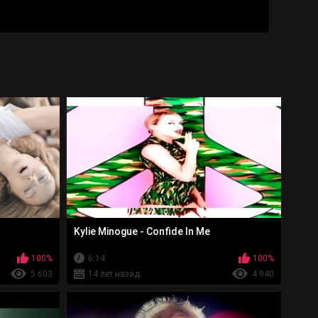
Kylie Minogue - Confide In Me
100%
6:14
100%
5 603
14 лет назад
4 940