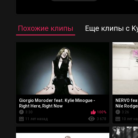
Похожие клипы
Еще клипы с Ky
Giorgio Moroder feat. Kylie Minogue -
NERVO feat
Right Here, Right Now
Nile Rodge
3:30
100%
3:26
11 лет назад
3 678
10 лет н