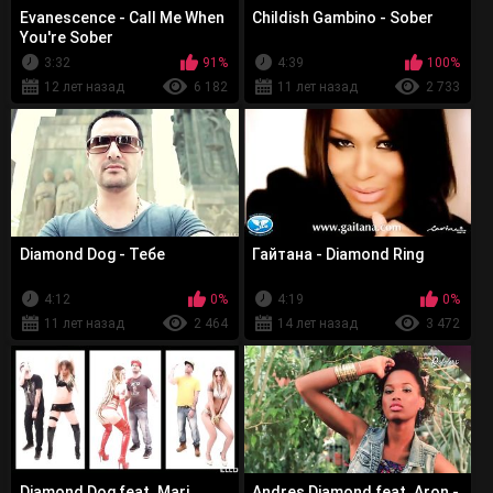
Evanescence - Call Me When
Childish Gambino - Sober
You're Sober
3:32
91%
4:39
100%
12 лет назад
6 182
11 лет назад
2 733
Diamond Dog - Тебе
Гайтана - Diamond Ring
4:12
0%
4:19
0%
11 лет назад
2 464
14 лет назад
3 472
Diamond Dog feat. Mari
Andres Diamond feat. Aron -