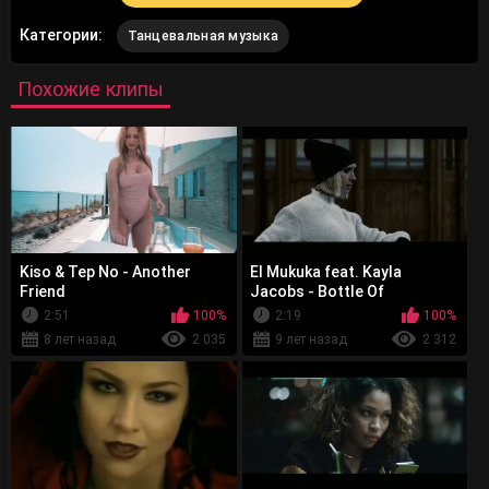
Категории:
Танцевальная музыка
Похожие клипы
Kiso & Tep No - Another
El Mukuka feat. Kayla
Friend
Jacobs - Bottle Of
Loneliness
2:51
100%
2:19
100%
8 лет назад
2 035
9 лет назад
2 312