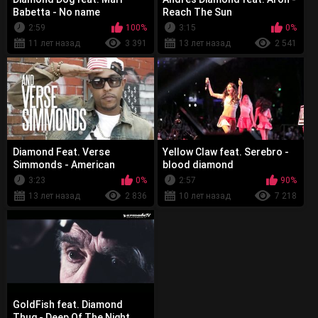
Babetta - No name
Reach The Sun
2:59
100%
3:15
0%
11 лет назад
3 391
13 лет назад
2 541
Diamond Feat. Verse
Yellow Claw feat. Serebro -
Simmonds - American
blood diamond
Woman
3:23
0%
2:57
90%
13 лет назад
2 836
10 лет назад
7 218
GoldFish feat. Diamond
Thug - Deep Of The Night