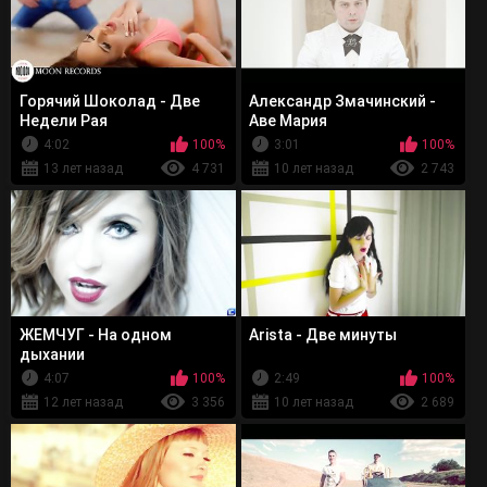
Горячий Шоколад - Две
Александр Змачинский -
Недели Рая
Аве Мария
4:02
100%
3:01
100%
13 лет назад
4 731
10 лет назад
2 743
ЖЕМЧУГ - На одном
Arista - Две минуты
дыхании
4:07
100%
2:49
100%
12 лет назад
3 356
10 лет назад
2 689