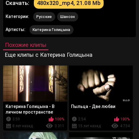
Скачать:
480x320_mp4, 21.08 Mb
Категории:
Русские
Шансон
Артисты:
Катерина Голицына
Похожие клипы
Еще клипы с Катерина Голицына
Катерина Голицына - В
Пыльца - Две любви
личном пространстве
3:59
100%
2:54
100%
8 лет назад
3 311
15 лет назад
4 734