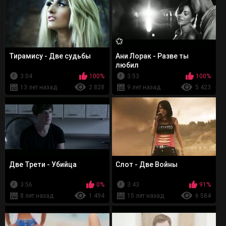
Тирамису - Две судьбы
Ани Лорак - Разве ты
любил
3:04
100%
3:53
100%
13 лет назад
2 828
9 лет назад
5 423
Две Трети - Убийца
Слот - Две Войны
3:56
0%
3:43
91%
8 лет назад
1 494
15 лет назад
6 584