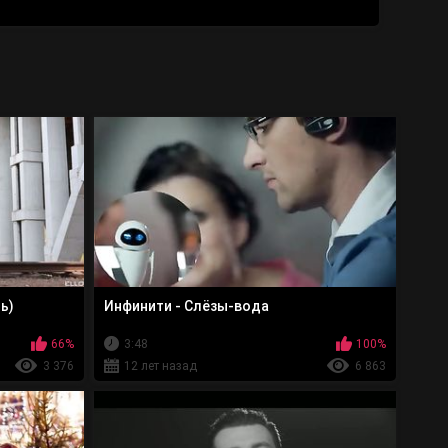
ь)
Инфинити - Слёзы-вода
66%
3:48
100%
3 376
12 лет назад
6 863