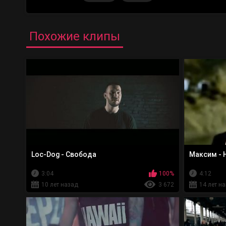
Похожие клипы
Loc-Dog - Свобода
Максим - 
3:04
100%
4:12
10 лет назад
3 672
14 лет н