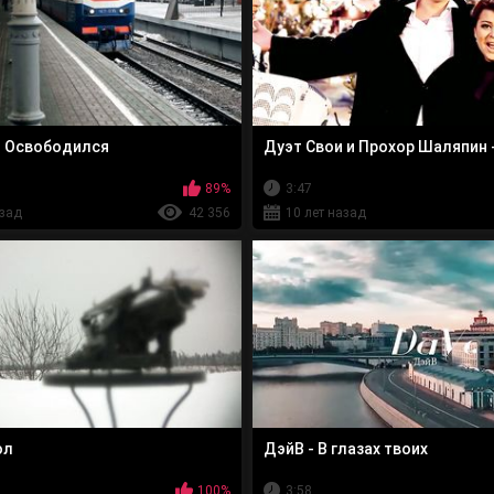
- Освободился
Дуэт Свои и Прохор Шаляпин 
89%
3:47
азад
42 356
10 лет назад
ол
ДэйВ - В глазах твоих
100%
3:58