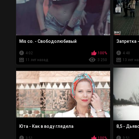
Mis co. - Свободолюбивый
Запретка 
4:02
100%
4:48
11 лет назад
3 250
13 лет н
Юта - Как в воду глядела
8,5 - Дьяв
3:51
100%
3:51