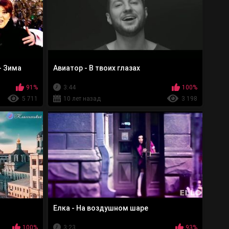
- Зима
Авиатор - В твоих глазах
91%
3:44
100%
5 711
10 лет назад
3 198
Елка - На воздушном шаре
100%
3:23
93%