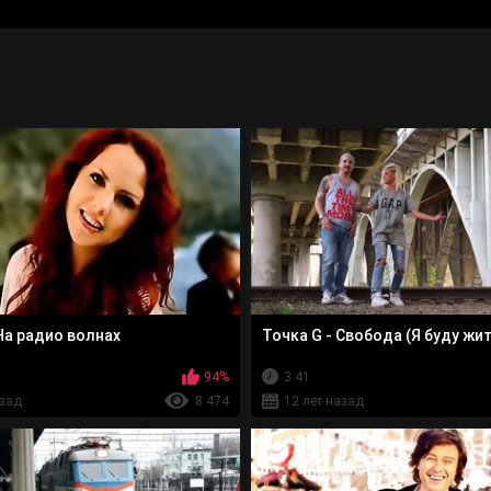
На радио волнах
Точка G - Свобода (Я буду жит
94%
3:41
азад
8 474
12 лет назад