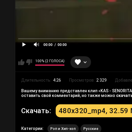
00:00
00:00
100% (2 ГОЛОСА)
Длительность:
4:26
Просмотров:
2 329
Добавле
Вашему вниманию представлен клип «KAS - SENORITA»
оставить свой комментарий, но также можно
скачат
Скачать:
480x320_mp4, 32.59
Категории:
Рэп и Хип-хоп
Русские