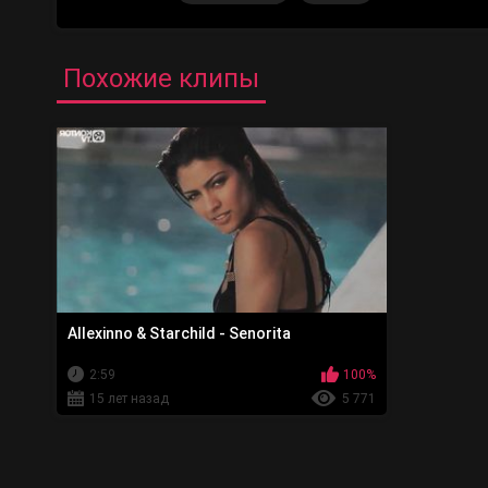
Похожие клипы
Allexinno & Starchild - Senorita
2:59
100%
15 лет назад
5 771