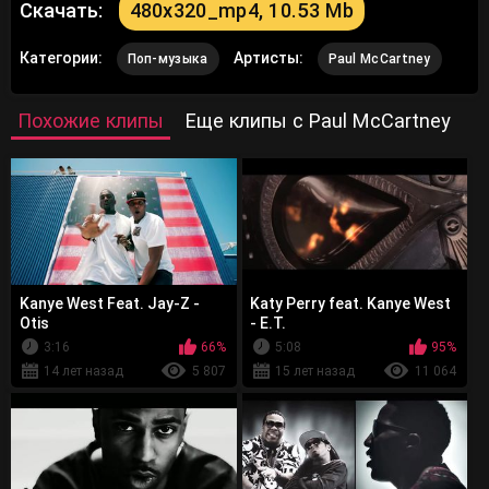
Скачать:
480x320_mp4, 10.53 Mb
Категории:
Артисты:
Поп-музыка
Paul McCartney
Похожие клипы
Еще клипы с Paul McCartney
Kanye West Feat. Jay-Z -
Katy Perry feat. Kanye West
Otis
- E.T.
3:16
66%
5:08
95%
14 лет назад
5 807
15 лет назад
11 064