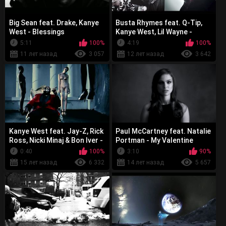
Big Sean feat. Drake, Kanye
Busta Rhymes feat. Q-Tip,
West - Blessings
Kanye West, Lil Wayne -
Thank You
5:11
100%
4:19
100%
11 лет назад
3 057
12 лет назад
3 642
Kanye West feat. Jay-Z, Rick
Paul McCartney feat. Natalie
Ross, Nicki Minaj & Bon Iver -
Portman - My Valentine
Monster
0:40
100%
3:10
90%
15 лет назад
6 332
14 лет назад
5 657