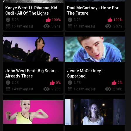
Kanye West ft. Rihanna, Kid
Paul McCartney - Hope For
Cudi - All Of The Lights
The Future
5:28
100%
3:29
100%
15 лет назад
5 941
11 лет назад
3 373
John West Feat. Big Sean -
Jesse McCartney -
Already There
Superbad
3:08
0%
3:58
0%
14 лет назад
2 966
12 лет назад
2 300