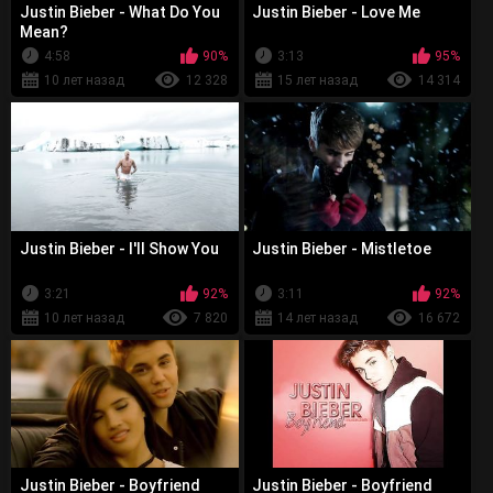
Justin Bieber - What Do You
Justin Bieber - Love Me
Mean?
4:58
90%
3:13
95%
10 лет назад
12 328
15 лет назад
14 314
Justin Bieber - I'll Show You
Justin Bieber - Mistletoe
3:21
92%
3:11
92%
10 лет назад
7 820
14 лет назад
16 672
Justin Bieber - Boyfriend
Justin Bieber - Boyfriend