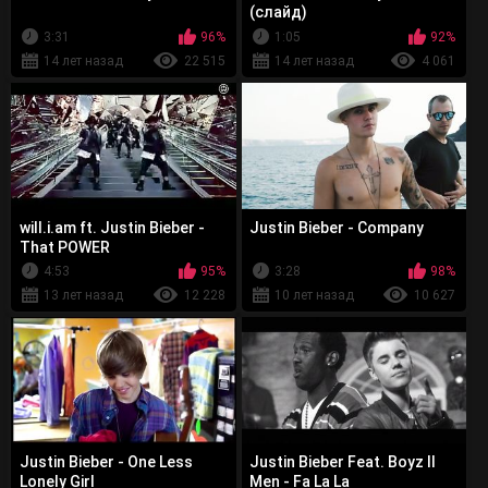
(слайд)
3:31
96%
1:05
92%
14 лет назад
22 515
14 лет назад
4 061
will.i.am ft. Justin Bieber -
Justin Bieber - Company
That POWER
4:53
95%
3:28
98%
13 лет назад
12 228
10 лет назад
10 627
Justin Bieber - One Less
Justin Bieber Feat. Boyz II
Lonely Girl
Men - Fa La La