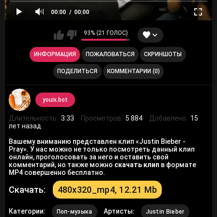
00:00
00:00
93% (21 ГОЛОС)
ИНФОРМАЦИЯ
ПОЖАЛОВАТЬСЯ
СКРИНШОТЫ
ПОДЕЛИТЬСЯ
КОММЕНТАРИИ (0)
youix.bot
Длительность:
3:33
Просмотров:
5 884
Добавлено:
15
лет назад
Вашему вниманию представлен клип «Justin Bieber -
Pray». У нас можно не только посмотреть данный клип
онлайн, проголосовать за него и оставить свой
комментарий, но также можно
скачать клип
в формате
MP4 совершенно бесплатно.
Скачать:
480x320_mp4, 12.21 Mb
Категории:
Артисты:
Поп-музыка
Justin Bieber