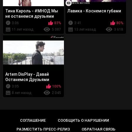
Тина Кароль - #МНОД Мы
Лавика - Коснемся губами
не останемся друзьями
3:06
83%
3:41
80%
11 лет назад
5 087
13 лет назад
3 618
Artem DisPlay - Давай
Останемся Друзьями
3:05
100%
8 лет назад
2 045
СОГЛАШЕНИЕ
СООБЩИТЬ О НАРУШЕНИИ
РАЗМЕСТИТЬ ПРЕСС-РЕЛИЗ
ОБРАТНАЯ СВЯЗЬ