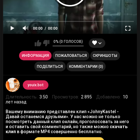
00:00
00:00
0% (0 ГОЛОСОВ)
ИНФОРМАЦИЯ
ПОЖАЛОВАТЬСЯ
СКРИНШОТЫ
ПОДЕЛИТЬСЯ
КОММЕНТАРИИ (0)
youix.bot
Длительность:
3:50
Просмотров:
2 895
Добавлено:
10
лет назад
Вашему вниманию представлен клип «JohnyKastel -
Давай останемся друзьями». У нас можно не только
посмотреть данный клип онлайн, проголосовать за него
и оставить свой комментарий, но также можно
скачать
клип
в формате MP4 совершенно бесплатно.