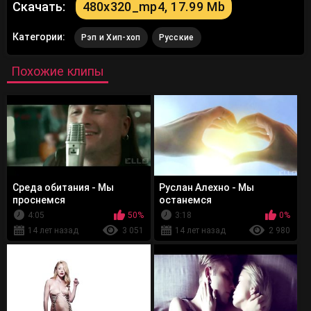
Скачать:
480x320_mp4, 17.99 Mb
Категории:
Рэп и Хип-хоп
Русские
Похожие клипы
Среда обитания - Мы
Руслан Алехно - Мы
проснемся
останемся
4:05
50%
3:18
0%
14 лет назад
3 051
14 лет назад
2 980