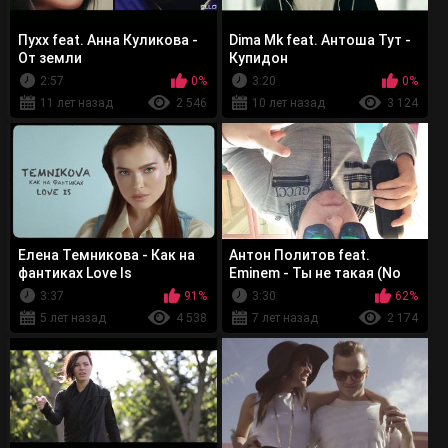
Пухх feat. Анна Куликова -
Dima Mk feat. Антоша Тут -
От земли
Купидон
2:57
0%
3:20
0%
11 лет назад
2 546
10 лет назад
3 124
Елена Темникова - Как на
Антон Политов feat.
фантиках Love Is
Eminem - Ты не такая (No
Love remix MixTape)
3:37
91%
3:30
62%
5 лет назад
4 538
7 лет назад
2 174