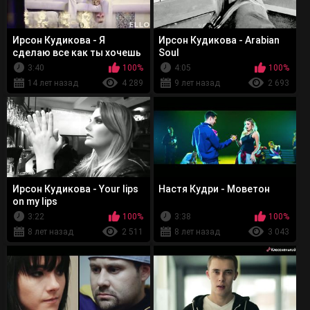
Ирсон Кудикова - Я
Ирсон Кудикова - Arabian
сделаю все как ты хочешь
Soul
3:40
100%
4:05
100%
14 лет назад
4 289
9 лет назад
2 693
Ирсон Кудикова - Your lips
Настя Кудри - Моветон
on my lips
3:22
100%
3:38
100%
8 лет назад
2 511
8 лет назад
3 043