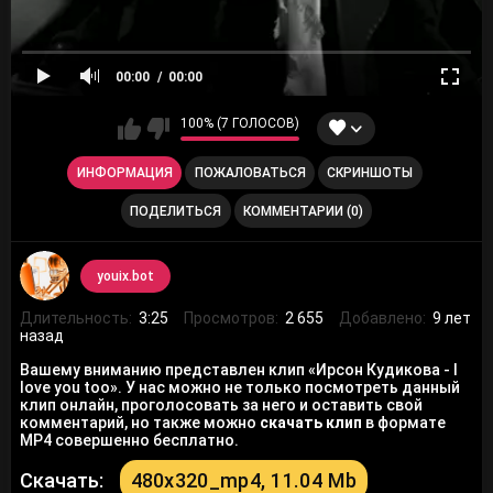
00:00
00:00
100% (7 ГОЛОСОВ)
ИНФОРМАЦИЯ
ПОЖАЛОВАТЬСЯ
СКРИНШОТЫ
ПОДЕЛИТЬСЯ
КОММЕНТАРИИ (0)
youix.bot
Длительность:
3:25
Просмотров:
2 655
Добавлено:
9 лет
назад
Вашему вниманию представлен клип «Ирсон Кудикова - I
love you too». У нас можно не только посмотреть данный
клип онлайн, проголосовать за него и оставить свой
комментарий, но также можно
скачать клип
в формате
MP4 совершенно бесплатно.
Скачать:
480x320_mp4, 11.04 Mb