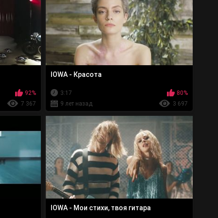
IOWA - Красота
92%
3:17
80%
7 367
9 лет назад
3 697
IOWA - Мои стихи, твоя гитара