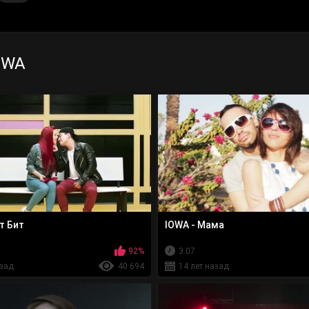
OWA
т Бит
IOWA - Мама
92%
3:07
азад
40 694
14 лет назад