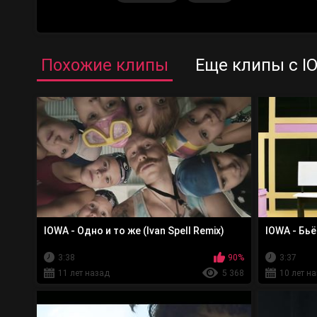
Похожие клипы
Еще клипы с I
IOWA - Одно и то же (Ivan Spell Remix)
IOWA - Бьё
3:38
90%
3:37
11 лет назад
5 368
10 лет н