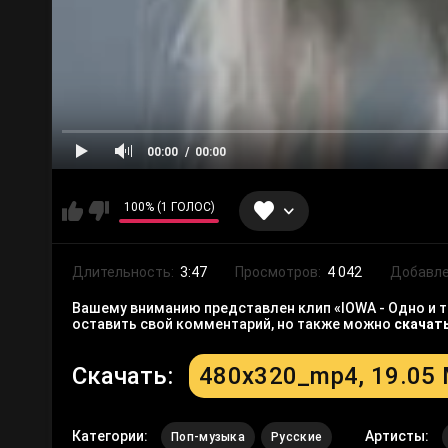
00:00
00:00
100% (1 ГОЛОС)
Длительность:
3:47
Просмотров:
4 042
Добавле
Вашему вниманию представлен клип «IOWA - Одно и то
оставить свой комментарий, но также можно
скачат
Скачать:
480x320_mp4, 19.05
Категории:
Артисты:
Поп-музыка
Русские