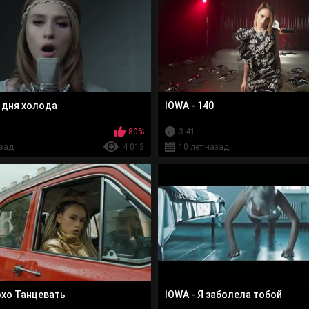
и дня холода
IOWA - 140
80%
3:41
азад
4 013
10 лет назад
охо Танцевать
IOWA - Я заболела тобой