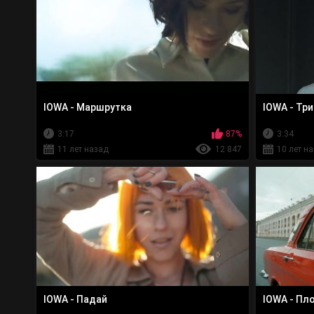
IOWA - Маршрутка
IOWA - Тр
3:17
87%
3:34
11 лет назад
12 847
10 лет н
IOWA - Падай
IOWA - Пл