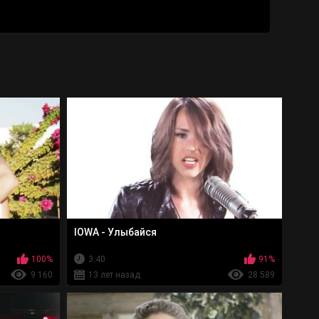
IOWA - Улыбайся
100%
3:40
91%
9 160
13 лет назад
28 589