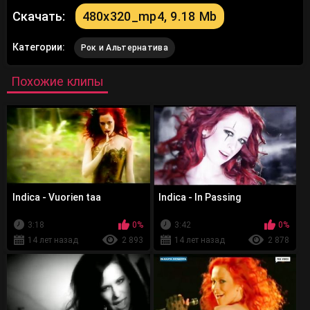
Скачать:
480x320_mp4, 9.18 Mb
Категории:
Рок и Альтернатива
Похожие клипы
Indica - Vuorien taa
Indica - In Passing
3:18
0%
3:42
0%
14 лет назад
2 893
14 лет назад
2 878