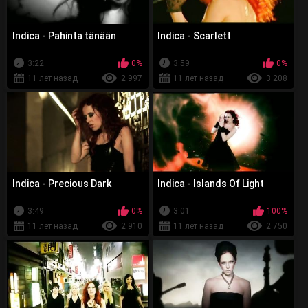
Indica - Pahinta tänään
Indica - Scarlett
3:22
0%
3:59
0%
11 лет назад
2 997
11 лет назад
3 208
Indica - Precious Dark
Indica - Islands Of Light
3:49
0%
3:01
100%
11 лет назад
2 910
11 лет назад
2 750