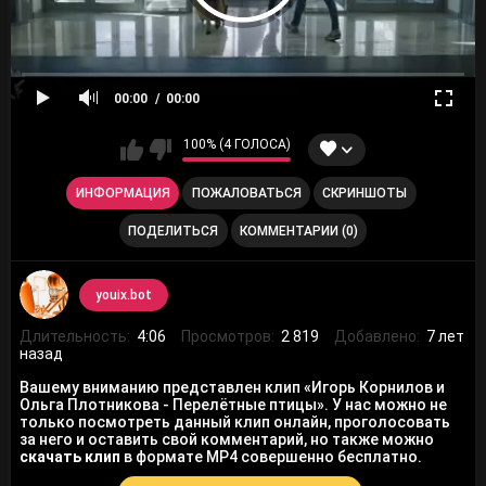
00:00
00:00
100% (4 ГОЛОСА)
ИНФОРМАЦИЯ
ПОЖАЛОВАТЬСЯ
СКРИНШОТЫ
ПОДЕЛИТЬСЯ
КОММЕНТАРИИ (0)
youix.bot
Длительность:
4:06
Просмотров:
2 819
Добавлено:
7 лет
назад
Вашему вниманию представлен клип «Игорь Корнилов и
Ольга Плотникова - Перелётные птицы». У нас можно не
только посмотреть данный клип онлайн, проголосовать
за него и оставить свой комментарий, но также можно
скачать клип
в формате MP4 совершенно бесплатно.