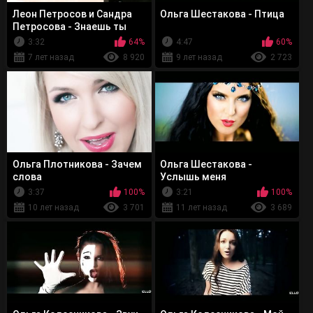
Леон Петросов и Сандра
Ольга Шестакова - Птица
Петросова - Знаешь ты
3:32
64%
4:47
60%
7 лет назад
8 920
9 лет назад
2 723
Ольга Плотникова - Зачем
Ольга Шестакова -
слова
Услышь меня
3:37
100%
3:21
100%
10 лет назад
3 701
11 лет назад
3 689