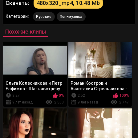
Скачать:
480x320_mp4, 10.48 Mb
Категории:
Русские
Поп-музыка
Похожие клипы
Ольга Колесникова и Петр
Роман Костров и
Елфимов - Шаг навстречу
Анастасия Стрельникова -
Дыши
3:27
0%
2:52
100%
9 лет назад
2 560
9 лет назад
2 747