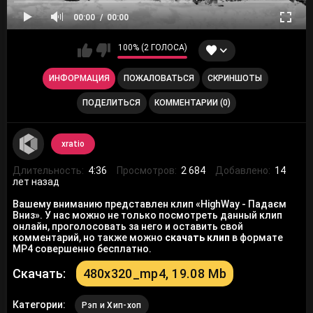
00:00
00:00
100% (2 ГОЛОСА)
ИНФОРМАЦИЯ
ПОЖАЛОВАТЬСЯ
СКРИНШОТЫ
ПОДЕЛИТЬСЯ
КОММЕНТАРИИ (0)
xratio
Длительность:
4:36
Просмотров:
2 684
Добавлено:
14
лет назад
Вашему вниманию представлен клип «HighWay - Падаєм
Вниз». У нас можно не только посмотреть данный клип
онлайн, проголосовать за него и оставить свой
комментарий, но также можно
скачать клип
в формате
MP4 совершенно бесплатно.
Скачать:
480x320_mp4, 19.08 Mb
Категории:
Рэп и Хип-хоп