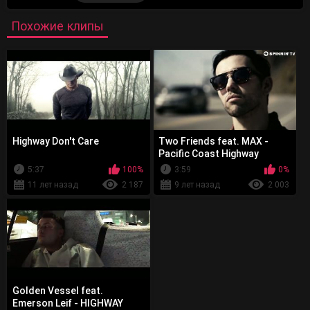
Похожие клипы
Highway Don't Care
Two Friends feat. MAX -
Pacific Coast Highway
5:37
100%
3:59
0%
11 лет назад
2 187
9 лет назад
2 003
Golden Vessel feat.
Emerson Leif - HIGHWAY