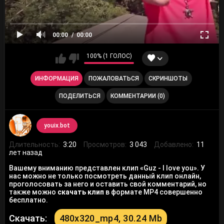
00:00
00:00
100% (1 ГОЛОС)
ИНФОРМАЦИЯ
ПОЖАЛОВАТЬСЯ
СКРИНШОТЫ
ПОДЕЛИТЬСЯ
КОММЕНТАРИИ (0)
youix.bot
Длительность:
3:20
Просмотров:
3 043
Добавлено:
11
лет назад
Вашему вниманию представлен клип «Guz - I love you». У
нас можно не только посмотреть данный клип онлайн,
проголосовать за него и оставить свой комментарий, но
также можно
скачать клип
в формате MP4 совершенно
бесплатно.
Скачать:
480x320_mp4, 30.24 Mb