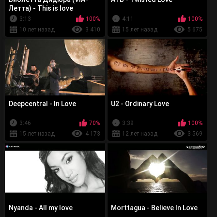
Летта) - This is love
3:13
100%
4:11
100%
10 лет назад
3 410
15 лет назад
5 675
Deepcentral - In Love
U2 - Ordinary Love
3:46
70%
3:39
100%
15 лет назад
4 173
12 лет назад
3 569
Nyanda - All my love
Morttagua - Believe In Love