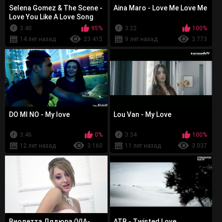
Selena Gomez & The Scene -
Aina Maro - Love Me Love Me
Love You Like A Love Song
3:40
95%
3:22
100%
14 лет назад
23 415
9 лет назад
3 773
DO MI NO - My love
Lou Van - My Love
3:46
0%
3:34
100%
12 лет назад
3 160
11 лет назад
3 037
Виолетта Дядюра (VIA-
ATB - Twisted Love