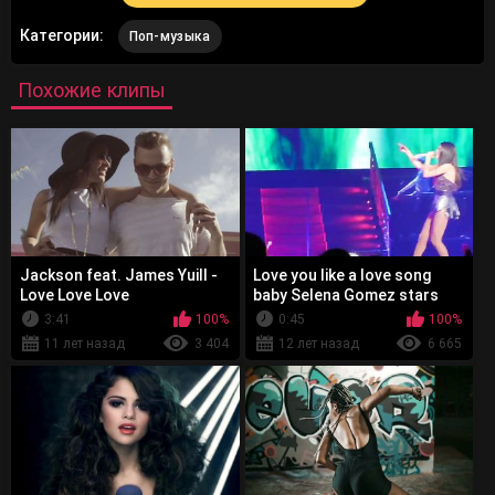
Категории:
Поп-музыка
Похожие клипы
Jackson feat. James Yuill -
Love you like a love song
Love Love Love
baby Selena Gomez stars
dance tour vancouver 2013
3:41
100%
0:45
100%
11 лет назад
3 404
12 лет назад
6 665