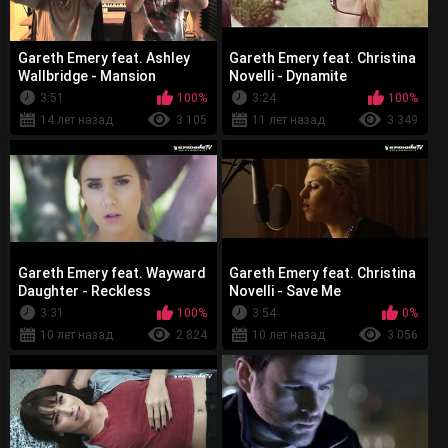
Gareth Emery feat. Ashley
Gareth Emery feat. Christina
Wallbridge - Mansion
Novelli - Dynamite
3:51
100%
3:24
100%
14 лет назад
3 105
11 лет назад
3 349
Gareth Emery feat. Wayward
Gareth Emery feat. Christina
Daughter - Reckless
Novelli - Save Me
3:31
100%
3:54
0%
10 лет назад
2 824
10 лет назад
3 056