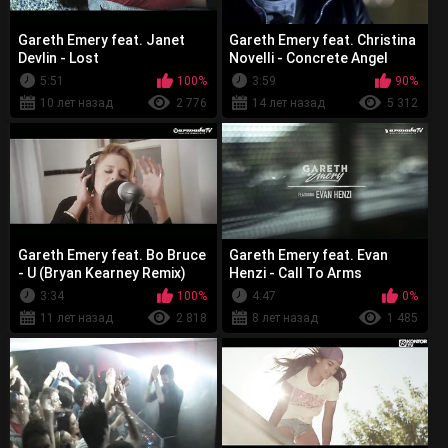
Gareth Emery feat. Janet
Gareth Emery feat. Christina
Devlin - Lost
Novelli - Concrete Angel
5:51
100%
3:59
90%
10 лет назад
2 776
14 лет назад
5 312
Gareth Emery feat. Bo Bruce
Gareth Emery feat. Evan
- U (Bryan Kearney Remix)
Henzi - Call To Arms
3:34
100%
4:47
0%
11 лет назад
2 818
8 лет назад
1 485