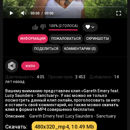
00:00
00:00
100% (2 ГОЛОСА)
ИНФОРМАЦИЯ
ПОЖАЛОВАТЬСЯ
СКРИНШОТЫ
ПОДЕЛИТЬСЯ
КОММЕНТАРИИ (0)
xratio
Длительность:
4:05
Просмотров:
3 453
Добавлено:
14
лет назад
Вашему вниманию представлен клип «Gareth Emery feat.
Lucy Saunders - Sanctuary». У нас можно не только
посмотреть данный клип онлайн, проголосовать за него
и оставить свой комментарий, но также можно
скачать
клип
в формате MP4 совершенно бесплатно.
Описание:
Gareth Emery feat. Lucy Saunders - Sanctuary.
Скачать:
480x320_mp4, 10.49 Mb