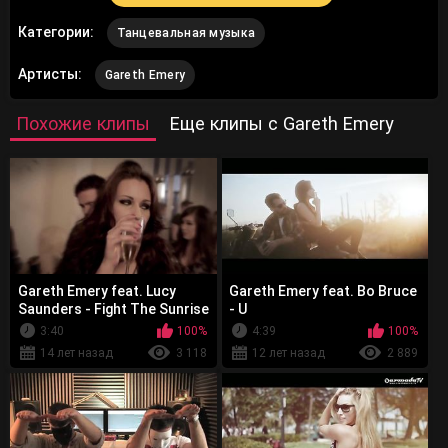
Категории:
Танцевальная музыка
Артисты:
Gareth Emery
Похожие клипы
Еще клипы с Gareth Emery
Gareth Emery feat. Lucy
Gareth Emery feat. Bo Bruce
Saunders - Fight The Sunrise
- U
3:40
100%
4:39
100%
14 лет назад
3 118
12 лет назад
2 889