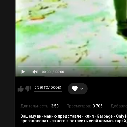
00:00
00:00
0% (0 ГОЛОСОВ)
Длительность:
3:53
Просмотров:
3 705
Добавле
Вашему вниманию представлен клип «Garbage - Only H
проголосовать за него и оставить свой комментарий