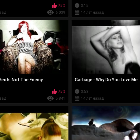
75%
3:15
азад
6 039
14 лет назад
Sex Is Not The Enemy
Garbage - Why Do You Love Me
75%
3:53
азад
5 841
14 лет назад