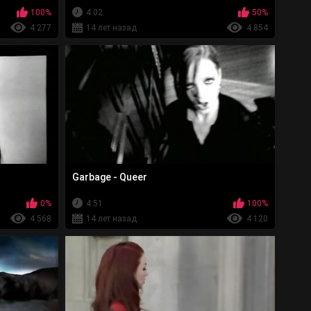
100%
4:02
50%
4 277
14 лет назад
4 854
Garbage - Queer
0%
4:51
100%
4 568
14 лет назад
4 120