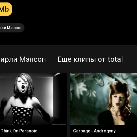
 Mb
рли Мэнсон
Ширли Мэнсон
Еще клипы от total
 Think I'm Paranoid
Garbage - Androgyny