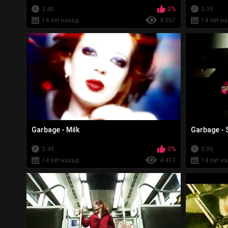
3:40
0%
3:39
14 лет назад
4 557
14 лет н
Garbage - Milk
Garbage - 
3:49
0%
3:06
14 лет назад
4 473
14 лет н