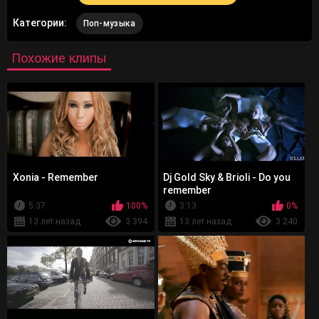
Категории:
Поп-музыка
Похожие клипы
Xonia - Remember
Dj Gold Sky & Brioli - Do you
remember
5:37
100%
3:13
0%
13 лет назад
3 394
13 лет назад
3 240