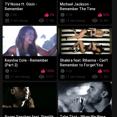
TV Noise ft. Oisín -
Michael Jackson -
Remember
Remember The Time
2:58
0%
9:16
93%
9 лет назад
2 186
16 лет назад
22 401
Keyshia Cole - Remember
Shakira feat. Rihanna - Can't
(Part 2)
Remember to Forget You
5:12
100%
3:26
95%
11 лет назад
3 071
12 лет назад
17 381
Roger Sanchez feat. Stealth
Take That - When We Were