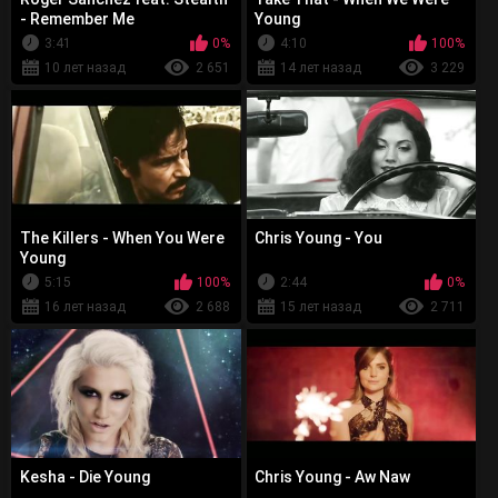
- Remember Me
Young
3:41
0%
4:10
100%
10 лет назад
2 651
14 лет назад
3 229
The Killers - When You Were
Chris Young - You
Young
5:15
100%
2:44
0%
16 лет назад
2 688
15 лет назад
2 711
Kesha - Die Young
Chris Young - Aw Naw