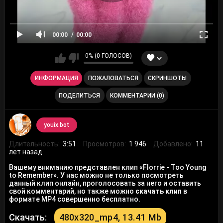
00:00
00:00
0% (0 ГОЛОСОВ)
ИНФОРМАЦИЯ
ПОЖАЛОВАТЬСЯ
СКРИНШОТЫ
ПОДЕЛИТЬСЯ
КОММЕНТАРИИ (0)
youix.bot
Длительность:
3:51
Просмотров:
1 946
Добавлено:
11
лет назад
Вашему вниманию представлен клип «Florrie - Too Young
to Remember». У нас можно не только посмотреть
данный клип онлайн, проголосовать за него и оставить
свой комментарий, но также можно
скачать клип
в
формате MP4 совершенно бесплатно.
Скачать:
480x320_mp4, 13.41 Mb