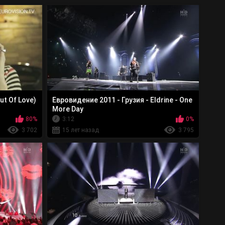
Out Of Love)
Евровидение 2011 - Грузия - Eldrine - One
More Day
80%
3:12
0%
3 702
15 лет назад
3 795