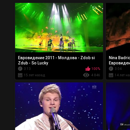
Евровидение 2011 - Молдова - Zdob si
Nina Badri
Zdub - So Lucky
Евровиден
3:13
100%
3:04
15 лет назад
4 846
14 лет н