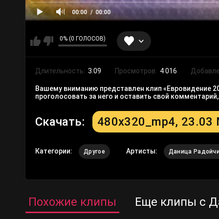
00:00
00:00
0% (0 ГОЛОСОВ)
Длительность:
3:09
Просмотров:
4 016
Добавле
Вашему вниманию представлен клип «Евровидение 2011
проголосовать за него и оставить свой комментарий
Скачать:
480x320_mp4, 23.03
Категории:
Артисты:
Другое
Даница Радойч
Похожие клипы
Еще клипы с Д