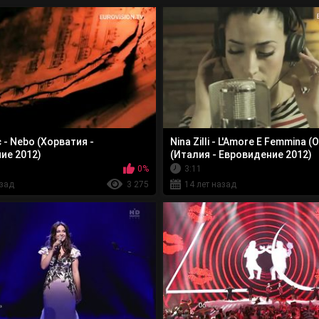
c - Nebo (Хорватия -
Nina Zilli - L'Amore E Femmina (
ие 2012)
(Италия - Евровидение 2012)
0%
3:11
азад
3 275
14 лет назад