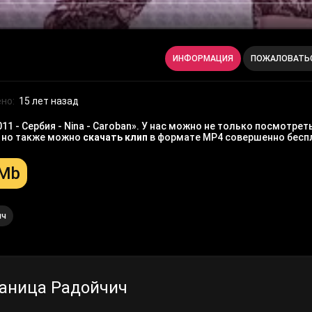
ИНФОРМАЦИЯ
ПОЖАЛОВАТЬ
но:
15 лет назад
 - Сербия - Nina - Caroban». У нас можно не только посмотрет
, но также можно
скачать клип
в формате MP4 совершенно бесп
 Mb
ич
аница Радойчич