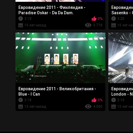
Евровидение 2011 - Финляндия -
Евровидени
Paradise Oskar - Da Da Dam.
Sasenko - C
3:15
0%
3:20
15 лет назад
3 778
15 лет н
Евровидение 2011 - Великобритания -
Евровидени
Blue - I Can
London - 
3:18
0%
3:10
15 лет назад
4 500
15 лет н