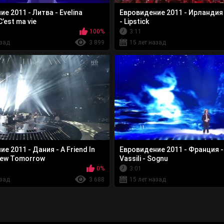
е 2011 - Литва - Evelina
Евровидение 2011 - Ирландия
’est ma vie
- Lipstick
100%
3:11
азад
3 899
15 лет назад
е 2011 - Дания - A Friend In
Евровидение 2011 - Франция -
New Tomorrow
Vassili - Sognu
0%
3:01
азад
3 688
15 лет назад