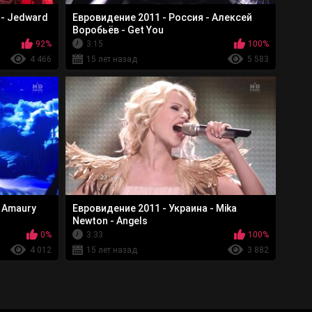
 - Jedward
Евровидение 2011 - Россия - Алексей
Воробьёв - Get You
92%
3:15
100%
4 466
15 лет назад
5 583
 Amaury
Евровидение 2011 - Украина - Mika
Newton - Angels
0%
3:33
100%
4 012
15 лет назад
3 882