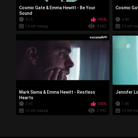
Cosmic Gate & Emma Hewitt - Be Your
Cosmic Gat
Sound
4:13
100%
3:40
14 лет назад
4 682
13 лет н
Mark Sixma & Emma Hewitt - Restless
Jennifer L
Hearts
3:53
100%
1:45
10 лет назад
2 992
13 лет н