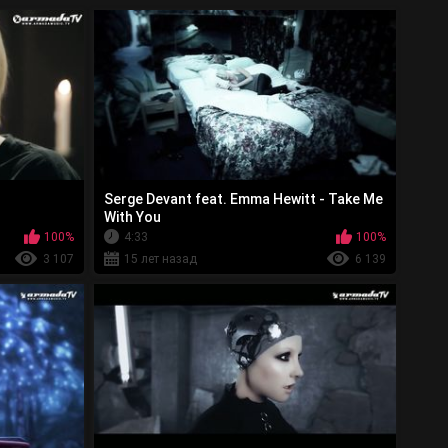
Serge Devant feat. Emma Hewitt - Take Me
With You
100%
4:33
100%
3 107
15 лет назад
6 139