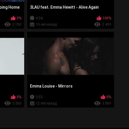
Going Home
3LAU feat. Emma Hewitt - Alive Again
0%
4:24
100%
2 750
10 лет назад
2 493
Emma Louise - Mirrors
0%
3:53
0%
3 260
12 лет назад
3 069