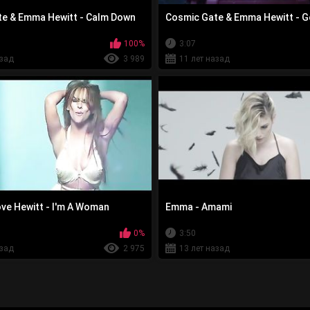
e & Emma Hewitt - Calm Down
Cosmic Gate & Emma Hewitt - 
100%
3:07
азад
3 989
11 лет назад
ove Hewitt - I'm A Woman
Emma - Amami
0%
3:50
азад
2 975
13 лет назад