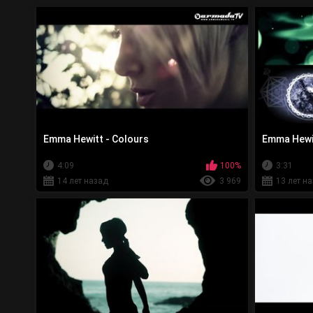
Emma Hewitt - Colours
Emma Hewit
4:09
100%
3:31
14 лет назад
3 969
13 лет н