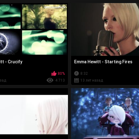
t - Crucify
Emma Hewitt - Starting Fires
80%
8:32
азад
4 713
13 лет назад