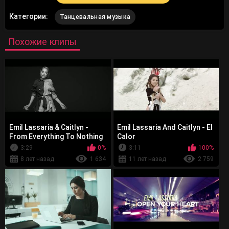
Категории:
Танцевальная музыка
Похожие клипы
Emil Lassaria & Caitlyn -
Emil Lassaria And Caitlyn - El
From Everything To Nothing
Calor
3:29
0%
3:11
100%
8 лет назад
1 634
11 лет назад
2 759