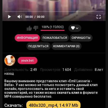
00:00
00:00
100% (1 ГОЛОС)
ИНФОРМАЦИЯ
ПОЖАЛОВАТЬСЯ
СКРИНШОТЫ
ПОДЕЛИТЬСЯ
КОММЕНТАРИИ (0)
youix.bot
Длительность:
2:49
Просмотров:
1 604
Добавлено:
8 лет
назад
Вашему вниманию представлен клип «Emil Lassaria -
Bella». У нас можно не только посмотреть данный клип
онлайн, проголосовать за него и оставить свой
комментарий, но также можно
скачать клип
в формате
MP4 совершенно бесплатно.
Скачать:
480x320_mp4, 14.97 Mb