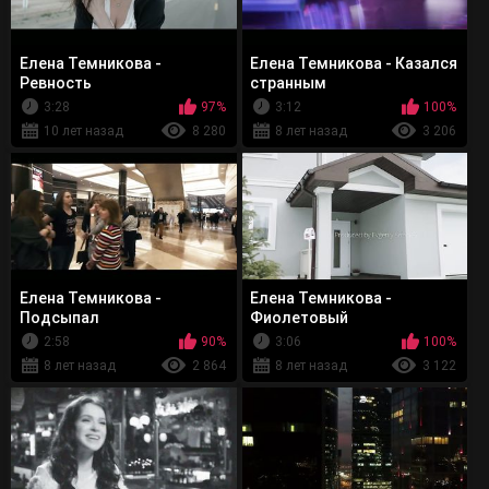
Елена Темникова -
Елена Темникова - Казался
Ревность
странным
3:28
97%
3:12
100%
10 лет назад
8 280
8 лет назад
3 206
Елена Темникова -
Елена Темникова -
Подсыпал
Фиолетовый
2:58
90%
3:06
100%
8 лет назад
2 864
8 лет назад
3 122