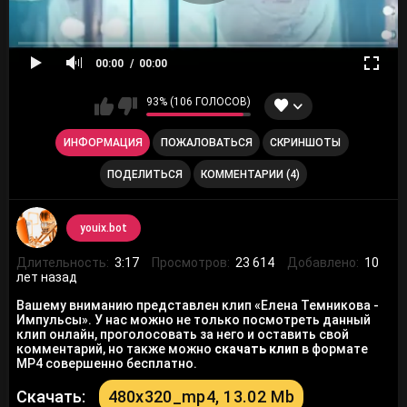
00:00
00:00
93% (106 ГОЛОСОВ)
ИНФОРМАЦИЯ
ПОЖАЛОВАТЬСЯ
СКРИНШОТЫ
ПОДЕЛИТЬСЯ
КОММЕНТАРИИ (4)
youix.bot
Длительность:
3:17
Просмотров:
23 614
Добавлено:
10
лет назад
Вашему вниманию представлен клип «Елена Темникова -
Импульсы». У нас можно не только посмотреть данный
клип онлайн, проголосовать за него и оставить свой
комментарий, но также можно
скачать клип
в формате
MP4 совершенно бесплатно.
Скачать:
480x320_mp4, 13.02 Mb