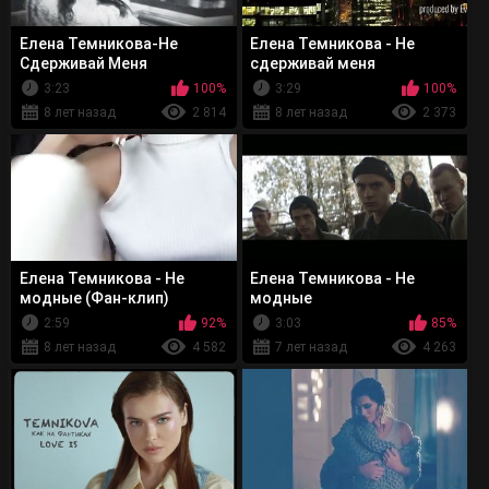
Елена Темникова-Не
Елена Темникова - Не
Сдерживай Меня
сдерживай меня
3:23
100%
3:29
100%
8 лет назад
2 814
8 лет назад
2 373
Елена Темникова - Не
Елена Темникова - Не
модные (Фан-клип)
модные
2:59
92%
3:03
85%
8 лет назад
4 582
7 лет назад
4 263