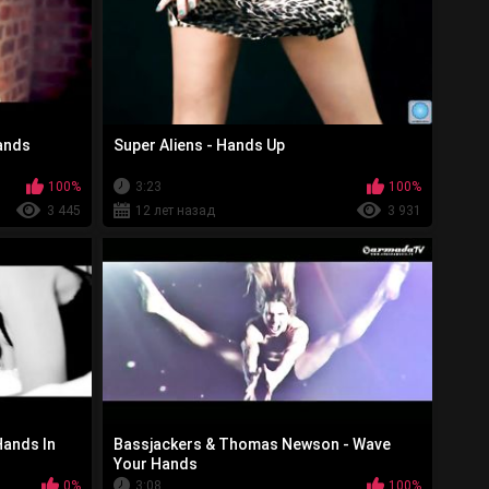
Hands
Super Aliens - Hands Up
100%
3:23
100%
3 445
12 лет назад
3 931
Hands In
Bassjackers & Thomas Newson - Wave
Your Hands
0%
3:08
100%