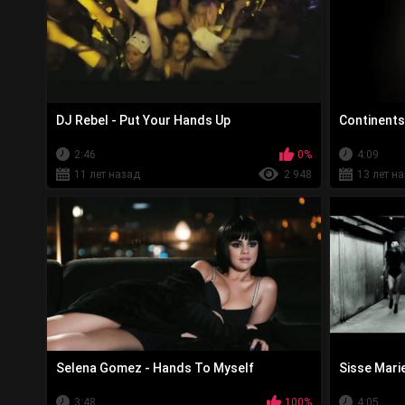
DJ Rebel - Put Your Hands Up
Continents
2:46
0%
4:09
11 лет назад
2 948
13 лет н
Selena Gomez - Hands To Myself
Sisse Marie
3:48
100%
4:05