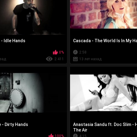
 - Idle Hands
Cascada - The World Is In My 
0%
2:58
азад
2 411
13 лет назад
 - Dirty Hands
Anastasia Sandu ft. Doc Slim - 
The Air
100%
4:15