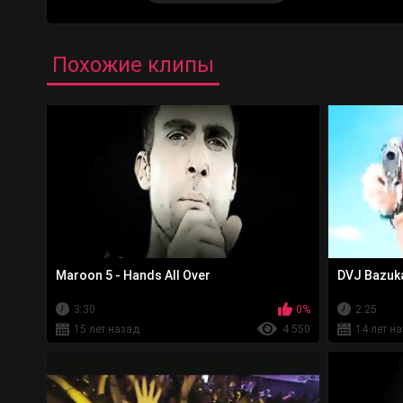
Похожие клипы
Maroon 5 - Hands All Over
DVJ Bazuka
3:30
0%
2:25
15 лет назад
4 550
14 лет н