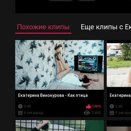
Похожие клипы
Еще клипы с Е
Екатерина Винокурова - Как птица
Екатерина
3:40
100%
2:40
9 лет назад
2 800
9 лет на