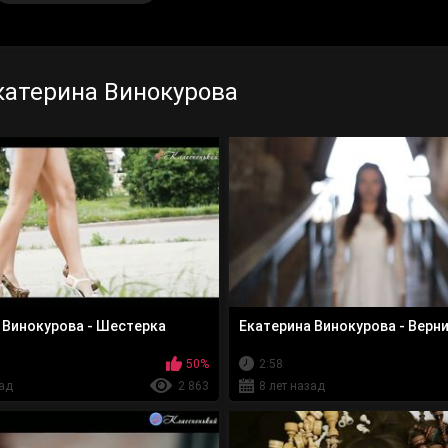
катерина Винокурова
 Винокурова - Шестерка
Екатерина Винокурова - Верн
50%
2:58
зад
2 863
8 лет назад