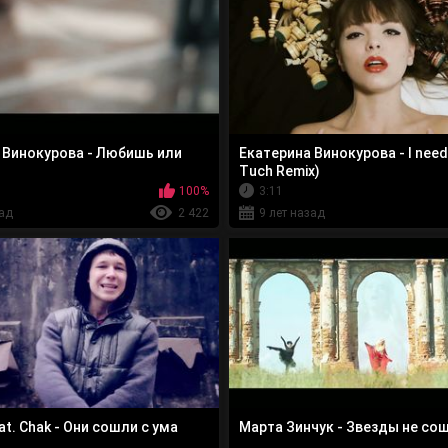
 Винокурова - Любишь или
Екатерина Винокурова - I need 
Tuch Remix)
100%
3:11
зад
2 422
9 лет назад
t. Chak - Они сошли с ума
Марта Зинчук - Звезды не со