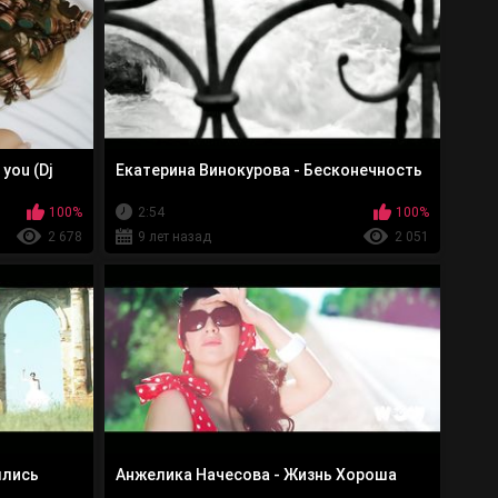
you (Dj
Екатерина Винокурова - Бесконечность
100%
2:54
100%
2 678
9 лет назад
2 051
шлись
Анжелика Начесова - Жизнь Хороша