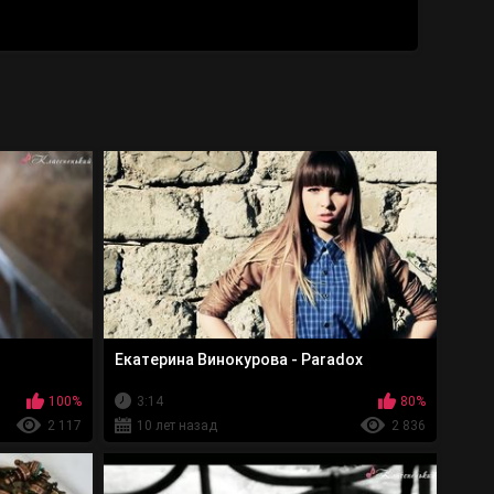
и
Екатерина Винокурова - Paradox
100%
3:14
80%
2 117
10 лет назад
2 836