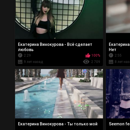
Екатерина Винокурова - Всё сделает
Екатерина
любовь
Нет
2:29
100%
2:55
9 лет назад
2 709
8 лет на
Екатерина Винокурова - Ты только мой
Seemon fea