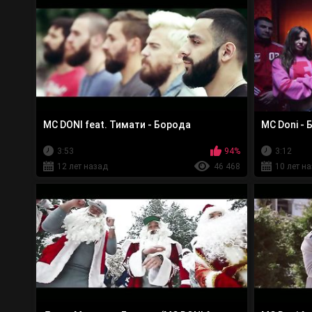
МС DONI feat. Тимати - Борода
MC Doni - 
3:53
94%
3:12
12 лет назад
46 468
10 лет н