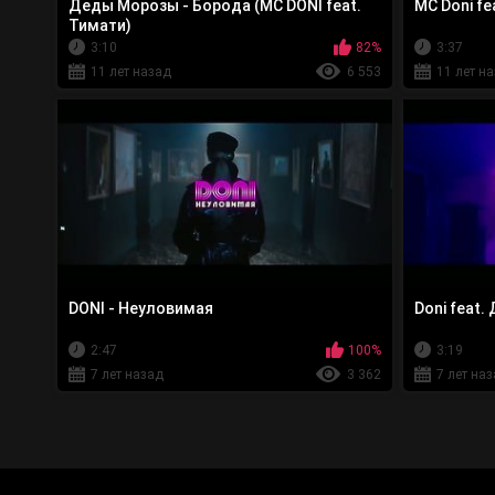
Деды Морозы - Борода (MC DONI feat.
MC Doni fe
Тимати)
3:10
82%
3:37
11 лет назад
6 553
11 лет н
DONI - Неуловимая
Doni feat.
2:47
100%
3:19
7 лет назад
3 362
7 лет на