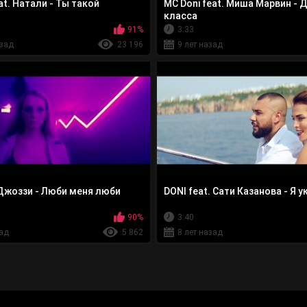
at. Натали - Ты такой
MC Doni feat. Миша Марвин - 
класса
91%
3:33
азад
23 196
9 лет назад
 Джоззи - Люби меня люби
DONI feat. Сати Казанова - Я 
90%
3:40
зад
5 862
8 лет назад