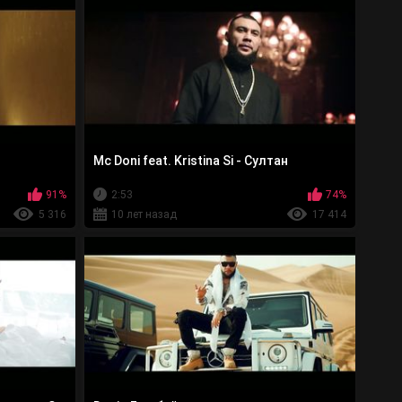
Mc Doni feat. Kristina Si - Султан
91%
2:53
74%
5 316
10 лет назад
17 414