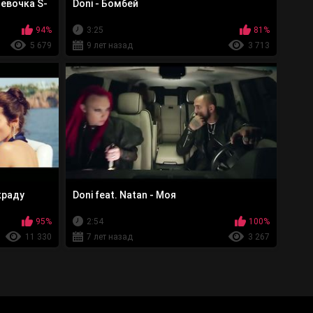
Девочка S-
Doni - Бомбей
94%
3:25
81%
5 679
9 лет назад
3 713
украду
Doni feat. Natan - Моя
95%
2:54
100%
11 330
7 лет назад
3 267