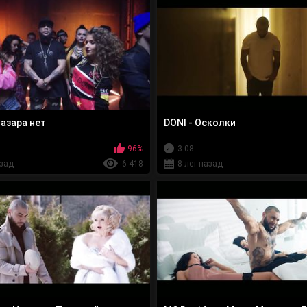
Базара нет
DONI - Осколки
96%
3:08
азад
6 418
8 лет назад