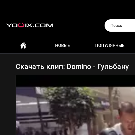
Искать
НОВЫЕ
ПОПУЛЯРНЫЕ
Скачать клип: Domino - Гульбану