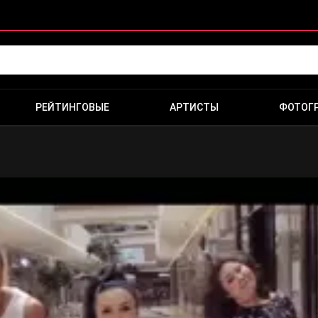
РЕЙТИНГОВЫЕ
АРТИСТЫ
ФОТОГ