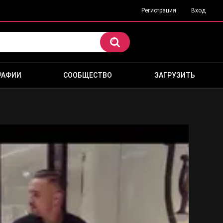
Регистрация
Вход
РАФИИ
СООБЩЕСТВО
ЗАГРУЗИТЬ