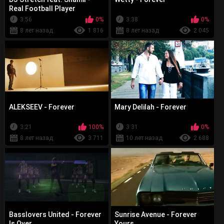
Real Football Player
3:56
0%
3:38
0%
8 лет назад
1 816
8 лет назад
2 045
ALEKSEEV - Forever
Mary Delilah - Forever
3:21
100%
3:31
0%
8 лет назад
3 711
10 лет назад
2 688
Basslovers United - Forever
Sunrise Avenue - Forever
Is Over
Yours