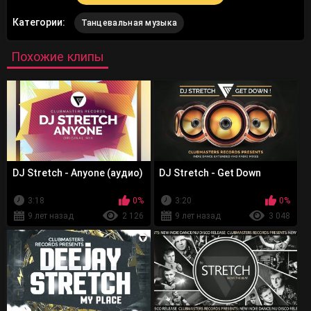
Категории:
Танцевальная музыка
Похожие клипы
DJ Stretch - Anyone (аудио)
DJ Stretch - Get Down
3:18
0%
3:20
0%
9 лет назад
2 126
9 лет назад
3 048