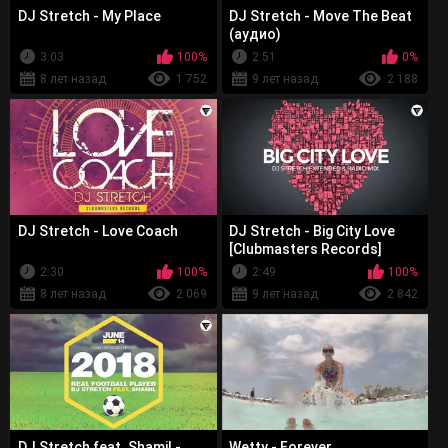
DJ Stretch - My Place
DJ Stretch - Move The Beat
(аудио)
3:03
100%
2:51
0%
8 лет назад
1 752
9 лет назад
2 188
DJ Stretch - Love Coach
DJ Stretch - Big City Love
[Clubmasters Records]
2:30
100%
2:49
100%
8 лет назад
2 069
9 лет назад
2 842
DJ Stretch feat. Shamil -
Wetty - Forever