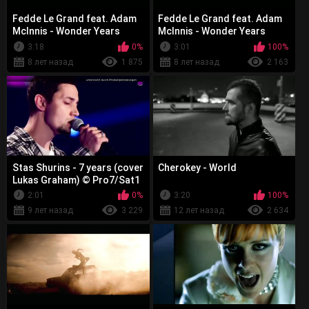
Fedde Le Grand feat. Adam
Fedde Le Grand feat. Adam
McInnis - Wonder Years
McInnis - Wonder Years
3:18
0%
3:01
100%
8 лет назад
1 875
8 лет назад
2 163
Stas Shurins - 7 years (cover
Cherokey - World
Lukas Graham) © Pro7/Sat1
2:01
0%
3:20
100%
9 лет назад
3 229
12 лет назад
2 634