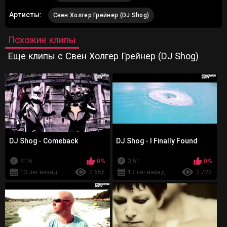
Артисты:
Свен Холгер Грейнер (DJ Shog)
Похожие клипы
Еще клипы с Свен Холгер Грейнер (DJ Shog)
DJ Shog - Comeback
DJ Shog - I Finally Found
4:16
0%
3:51
0%
13 лет назад
2 656
13 лет назад
2 722