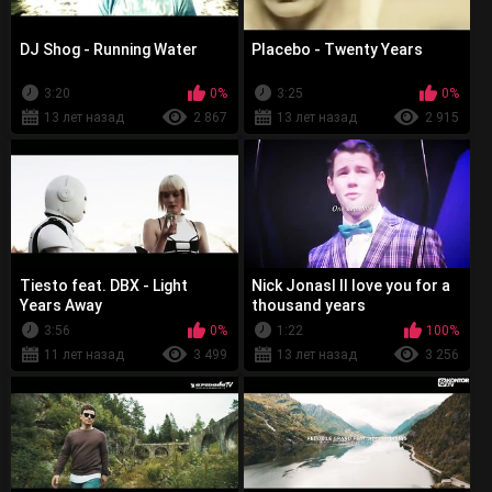
DJ Shog - Running Water
Placebo - Twenty Years
3:20
0%
3:25
0%
13 лет назад
2 867
13 лет назад
2 915
Tiesto feat. DBX - Light
Nick JonasI ll love you for a
Years Away
thousand years
3:56
0%
1:22
100%
11 лет назад
3 499
13 лет назад
3 256