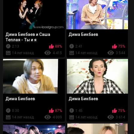
Дима Бикбаев и Саша
Дима Бикбаев
Теплая - Ты и я
2:13
88%
2:41
75%
14 лет назад
4 415
14 лет назад
3 544
Дима Бикбаев
Дима Бикбаев
0:30
87%
1:45
75%
14 лет назад
4 009
14 лет назад
3 614