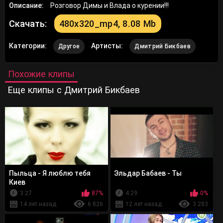
Описание:
Розговор Димы и Влада о курении!!!
Скачать:
480x320_mp4, 8.08 Mb
Категории:
Артисты:
Другое
Дмитрий Бикбаев
Похожие клипы
Еще клипы с Дмитрий Бикбаев
Пыльца - Я люблю тебя
Эльдар Бабаев - Ты
Киев
3:27
87%
4:29
0%
14 лет назад
6 826
12 лет назад
3 283