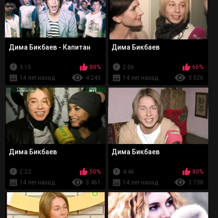
Дима Бикбаев - Капитан
Дима Бикбаев
3:15
88%
2:06
66%
14 лет назад
4 243
14 лет назад
3 526
Дима Бикбаев
Дима Бикбаев
2:22
50%
4:46
80%
14 лет назад
3 461
14 лет назад
3 738