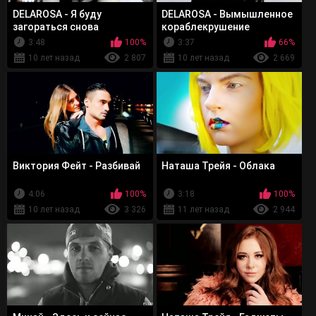
DELAROSA - Я буду
DELAROSA - Вымышленное
загораться снова
кораблекрушение
3:48
100%
3:37
66%
10 лет назад
2 807
10 лет назад
2 669
Виктория Фейт - Разбивай
Наташа Трейя - Облака
4:06
100%
3:18
100%
10 лет назад
3 326
11 лет назад
2 944