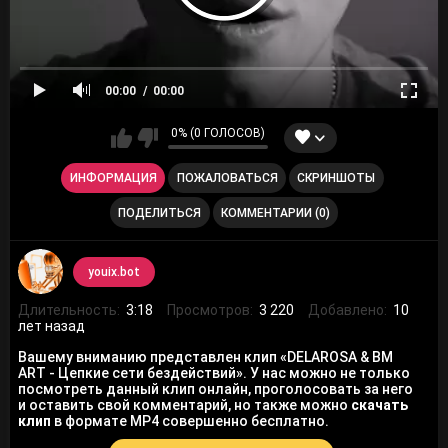
00:00
00:00
0% (0 ГОЛОСОВ)
ИНФОРМАЦИЯ
ПОЖАЛОВАТЬСЯ
СКРИНШОТЫ
ПОДЕЛИТЬСЯ
КОММЕНТАРИИ (0)
youix.bot
Длительность:
3:18
Просмотров:
3 220
Добавлено:
10
лет назад
Вашему вниманию представлен клип «DELAROSA & BM
ART - Цепкие сети бездействий». У нас можно не только
посмотреть данный клип онлайн, проголосовать за него
и оставить свой комментарий, но также можно
скачать
клип
в формате MP4 совершенно бесплатно.