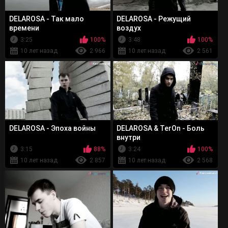
DELAROSA - Так мало
DELAROSA - Режущий
времени
воздух
3:25
100%
3:48
100%
10 лет назад
2 966
10 лет назад
2 561
DELAROSA - Эпоха войны
DELAROSA & TerOn - Боль
внутри
3:15
88%
3:24
100%
10 лет назад
2 857
10 лет назад
2 568