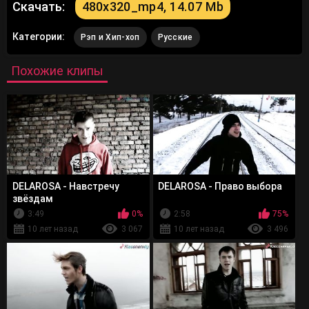
Скачать:
480x320_mp4, 14.07 Mb
Категории:
Рэп и Хип-хоп
Русские
Похожие клипы
DELAROSA - Навстречу
DELAROSA - Право выбора
звёздам
3:49
0%
2:58
75%
10 лет назад
3 067
10 лет назад
3 496