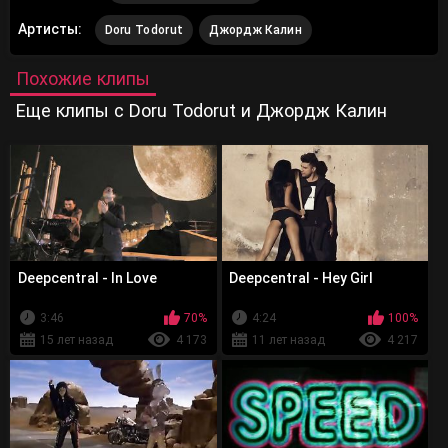
Артисты:
Doru Todorut
Джордж Калин
Похожие клипы
Еще клипы с Doru Todorut и Джордж Калин
Deepcentral - In Love
Deepcentral - Hey Girl
3:46
70%
4:24
100%
15 лет назад
4 173
11 лет назад
4 217