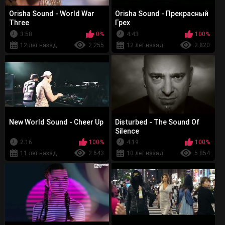
Orisha Sound - World War
Orisha Sound - Прекрасный
Three
Грех
3:58
0%
4:43
100%
12 лет назад
2 255
12 лет назад
2 820
New World Sound - Cheer Up
Disturbed - The Sound Of
Silence
2:16
100%
4:19
100%
11 лет назад
2 643
10 лет назад
5 854