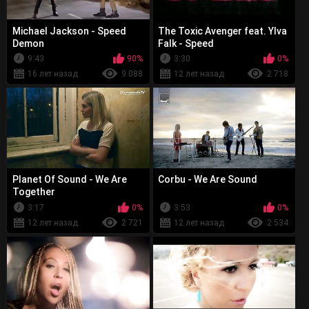
Michael Jackson - Speed
The Toxic Avenger feat. Ylva
Demon
Falk - Speed
9:43
90%
3:30
0%
16 лет назад
9 088
12 лет назад
2 718
Planet Of Sound - We Are
Corbu - We Are Sound
Together
3:17
0%
3:53
0%
12 лет назад
2 721
12 лет назад
2 534