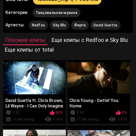
Категории:
Танцевальная музыка
Артисты:
Redfoo
Sky Blu
Ферги
David Guetta
Похожие клипы
Еще клипы с Redfoo и Sky Blu
Еще клипы от total
David Guetta ft. Chris Brown,
Chris Young - Gettin' You
Lil Wayne - I Can Only Imagine
Home
3:55
83%
3:29
0%
13 лет назад
5 473
17 лет назад
2 970