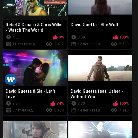
Rebel & Dimaro & Chris Willis
David Guetta - She Wolf
- Watch The World
4:03
0%
3:58
100%
11 лет назад
2 482
12 лет назад
5 633
David Guetta & Sia - Let's
David Guetta feat. Usher -
Love
Without You
3:24
84%
3:30
100%
5 лет назад
8 184
14 лет назад
7 113