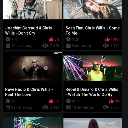
Joachim Garraud & Chris
Sean Finn, Chris Willis - Come
Willis - Don't Cry
To Me
7:10
0%
3:28
100%
10 лет назад
2 340
9 лет назад
2 120
Rave Radio & Chris Willis -
Rebel & Dimaro & Chris Willis
Feel The Love
- Watch The World Go By
4:03
0%
4:12
0%
12 лет назад
2 425
12 лет назад
2 607