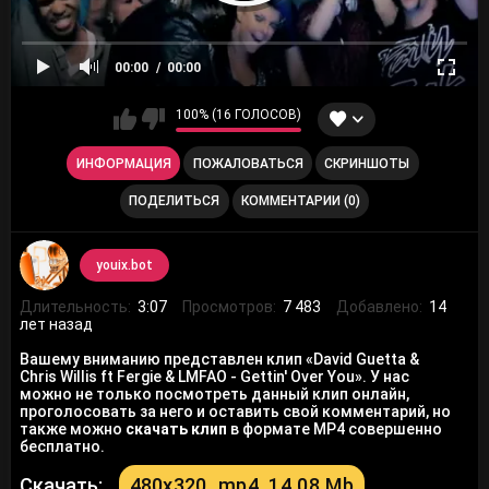
00:00
00:00
100% (16 ГОЛОСОВ)
ИНФОРМАЦИЯ
ПОЖАЛОВАТЬСЯ
СКРИНШОТЫ
ПОДЕЛИТЬСЯ
КОММЕНТАРИИ (0)
youix.bot
Длительность:
3:07
Просмотров:
7 483
Добавлено:
14
лет назад
Вашему вниманию представлен клип «David Guetta &
Chris Willis ft Fergie & LMFAO - Gettin' Over You». У нас
можно не только посмотреть данный клип онлайн,
проголосовать за него и оставить свой комментарий, но
также можно
скачать клип
в формате MP4 совершенно
бесплатно.
Скачать:
480x320_mp4, 14.08 Mb