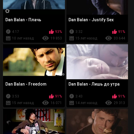
Dan Balan - Плачь
Dan Balan - Justify Sex
4:17
93%
3:32
91%
10 лет назад
19 853
15 лет назад
33 644
Dan Balan - Freedom
Dan Balan - Лишь до утра
3:53
91%
3:43
91%
15 лет назад
16 071
14 лет назад
29 313