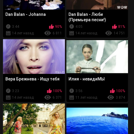
Dan Balan - Johanna
Dan Balan - Люби
(Премьера песни!)
3:44
90%
4:05
81%
14 лет назад
6 811
14 лет назад
14 751
Вера Брежнева - Ищу тебя
Илия - невидиМЫ
3:23
100%
3:56
100%
14 лет назад
6 371
11 лет назад
3 874