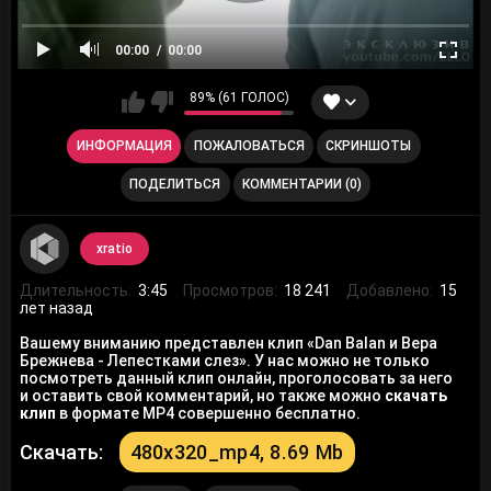
00:00
00:00
89% (61 ГОЛОС)
ИНФОРМАЦИЯ
ПОЖАЛОВАТЬСЯ
СКРИНШОТЫ
ПОДЕЛИТЬСЯ
КОММЕНТАРИИ (0)
xratio
Длительность:
3:45
Просмотров:
18 241
Добавлено:
15
лет назад
Вашему вниманию представлен клип «Dan Balan и Вера
Брежнева - Лепестками слез». У нас можно не только
посмотреть данный клип онлайн, проголосовать за него
и оставить свой комментарий, но также можно
скачать
клип
в формате MP4 совершенно бесплатно.
Скачать:
480x320_mp4, 8.69 Mb