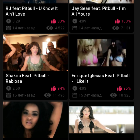
RJ feat Pitbull - U Know It
Jay Sean feat. Pitbull - I`m
Ain't Love
All Yours
3:29
83%
4:09
100%
14 лет назад
4 522
14 лет назад
7 131
Shakira Feat. Pitbull -
Enrique Iglesias Feat. Pitbull
Rabiosa
- I Like It
2:50
94%
4:03
95%
15 лет назад
11 496
15 лет назад
10 323