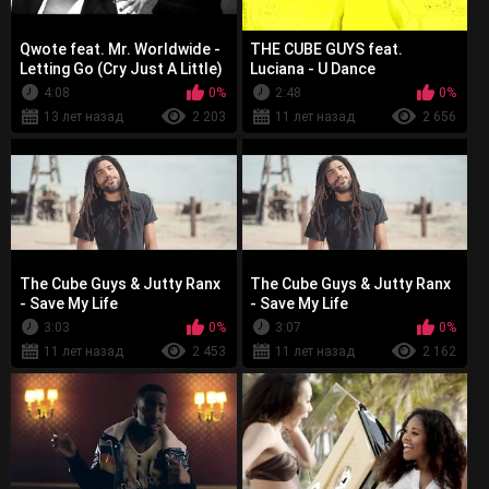
Qwote feat. Mr. Worldwide -
THE CUBE GUYS feat.
Letting Go (Cry Just A Little)
Luciana - U Dance
4:08
0%
2:48
0%
13 лет назад
2 203
11 лет назад
2 656
The Cube Guys & Jutty Ranx
The Cube Guys & Jutty Ranx
- Save My Life
- Save My Life
3:03
0%
3:07
0%
11 лет назад
2 453
11 лет назад
2 162