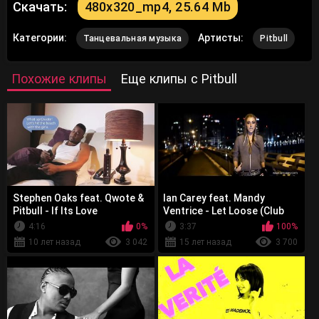
Скачать:
480x320_mp4, 25.64 Mb
Категории:
Артисты:
Танцевальная музыка
Pitbull
Похожие клипы
Еще клипы с Pitbull
Stephen Oaks feat. Qwote &
Ian Carey feat. Mandy
Pitbull - If Its Love
Ventrice - Let Loose (Club
Mix)
4:16
0%
3:37
100%
10 лет назад
3 042
15 лет назад
3 700