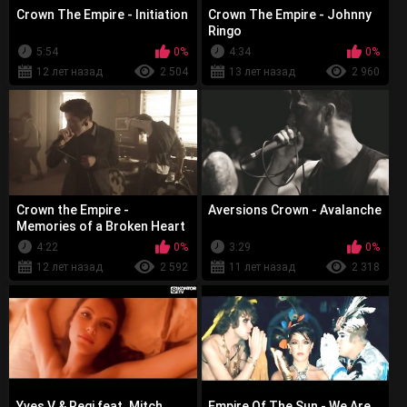
Crown The Empire - Initiation
Crown The Empire - Johnny
Ringo
5:54
0%
4:34
0%
12 лет назад
2 504
13 лет назад
2 960
Crown the Empire -
Aversions Crown - Avalanche
Memories of a Broken Heart
4:22
0%
3:29
0%
12 лет назад
2 592
11 лет назад
2 318
Yves V & Regi feat. Mitch
Empire Of The Sun - We Are