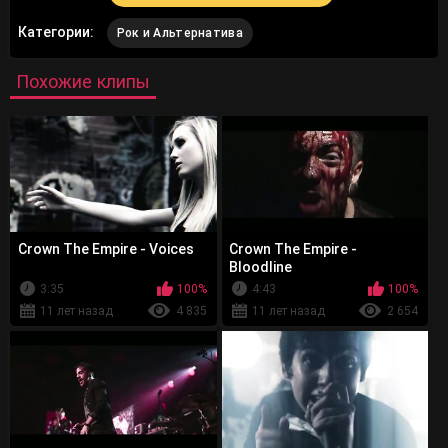
Категории:
Рок и Альтернатива
Похожие клипы
Crown The Empire - Voices
Crown The Empire -
Bloodline
3:35
100%
4:43
100%
11 лет назад
4 835
11 лет назад
2 654