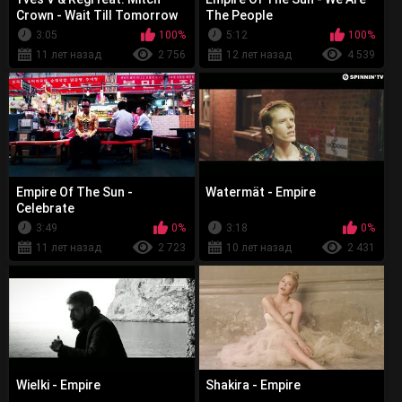
Crown - Wait Till Tomorrow
The People
3:05
100%
5:12
100%
11 лет назад
2 756
12 лет назад
4 539
Empire Of The Sun -
Watermät - Empire
Celebrate
3:49
0%
3:18
0%
11 лет назад
2 723
10 лет назад
2 431
Wielki - Empire
Shakira - Empire