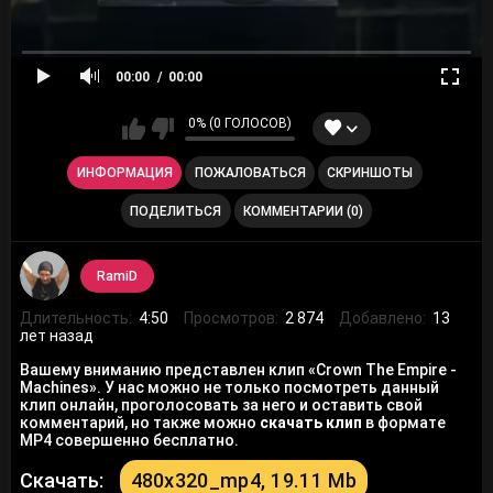
00:00
00:00
0% (0 ГОЛОСОВ)
ИНФОРМАЦИЯ
ПОЖАЛОВАТЬСЯ
СКРИНШОТЫ
ПОДЕЛИТЬСЯ
КОММЕНТАРИИ (0)
RamiD
Длительность:
4:50
Просмотров:
2 874
Добавлено:
13
лет назад
Вашему вниманию представлен клип «Crown The Empire -
Machines». У нас можно не только посмотреть данный
клип онлайн, проголосовать за него и оставить свой
комментарий, но также можно
скачать клип
в формате
MP4 совершенно бесплатно.
Скачать:
480x320_mp4, 19.11 Mb