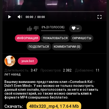
00:00
00:00
0% (0 ГОЛОСОВ)
ИНФОРМАЦИЯ
ПОЖАЛОВАТЬСЯ
СКРИНШОТЫ
ПОДЕЛИТЬСЯ
КОММЕНТАРИИ (0)
youix.bot
Длительность:
3:47
Просмотров:
2 382
Добавлено:
11
лет назад
Вашему вниманию представлен клип «Comeback Kid -
Didn't Even Mind». У нас можно не только посмотреть
данный клип онлайн, проголосовать за него и оставить
свой комментарий, но также можно
скачать клип
в
формате MP4 совершенно бесплатно.
Скачать:
480x320_mp4, 17.64 Mb