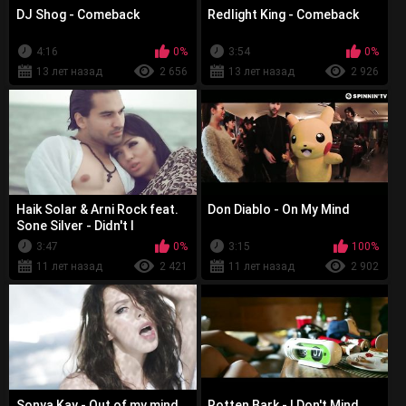
DJ Shog - Comeback
Redlight King - Comeback
4:16
0%
3:54
0%
13 лет назад
2 656
13 лет назад
2 926
Haik Solar & Arni Rock feat.
Don Diablo - On My Mind
Sone Silver - Didn't I
3:47
0%
3:15
100%
11 лет назад
2 421
11 лет назад
2 902
Sonya Kay - Out of my mind
Rotten Bark - I Don't Mind