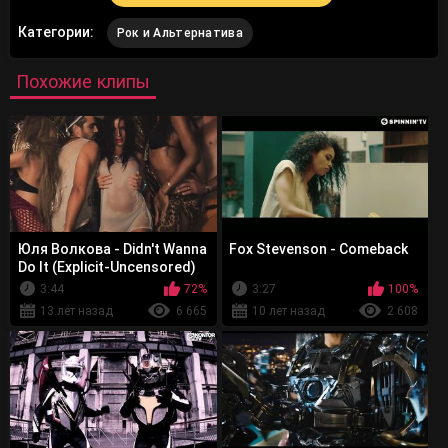
Категории:
Рок и Альтернатива
Похожие клипы
Юля Волкова - Didn't Wanna
Fox Stevenson - Comeback
Do It (Explicit-Uncensored)
3:44
72%
3:27
100%
13 лет назад
6 665
10 лет назад
2 608