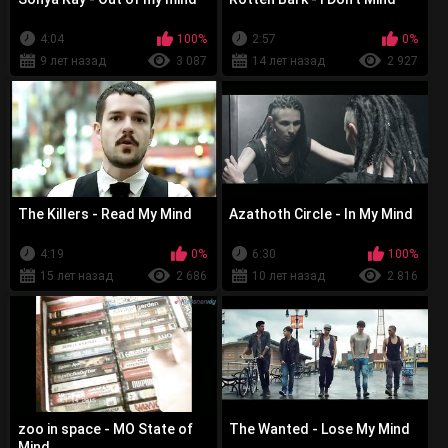
4:04
100%
2:57
0%
9 лет назад
3 087
14 лет назад
2 927
The Killers - Read My Mind
Azathoth Circle - In My Mind
4:19
0%
6:30
100%
15 лет назад
2 686
10 лет назад
2 816
zoo in space - MO State of
The Wanted - Lose My Mind
Mind