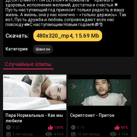
ДЕСЯТЬ МИНУТ НА СЕННОЙ» и пожелать — Крепкого
здоровья, исполнения желаний, достатка и счастья 🌟
Пусть наступающий год приносит только радость в вашу
жизнь. А жизнь, она у нас конечно − «только держись». Так
вот, Пусть дружба и любовь сопровождают всех нас
повсюду 👪С наступающим Новым годом❄🎁🎅
Скачать:
480x320_mp4, 15.69 Mb
Категории:
Шансон
Случайные клипы
Пара Нормальных - Как мы
Скриптонит - Притон
любили
3:32
100%
6:19
80%
9 лет назад
4 034
10 лет назад
8 164