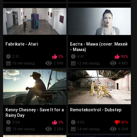
Fabrikate - Atari
Баста - Мама (cover: Михей
- Мама)
3:31
0%
4:41
90%
10 лет назад
1 999
13 лет назад
4 885
Kenny Chesney - Save It for a
Remotekontrol - Dubstep
Rainy Day
3:04
0%
4:03
40%
10 лет назад
2 284
14 лет назад
6 044